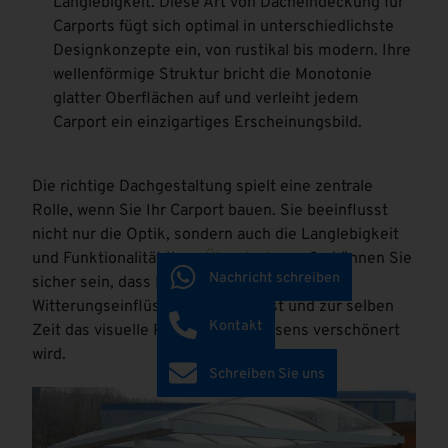
Langlebigkeit. Diese Art von Dacheindeckung für
Carports fügt sich optimal in unterschiedlichste
Designkonzepte ein, von rustikal bis modern. Ihre
wellenförmige Struktur bricht die Monotonie
glatter Oberflächen auf und verleiht jedem
Carport ein einzigartiges Erscheinungsbild.
Die richtige Dachgestaltung spielt eine zentrale
Rolle, wenn Sie Ihr Carport bauen. Sie beeinflusst
nicht nur die Optik, sondern auch die Langlebigkeit
und Funktionalität Ihrer
Überdachung
. So können Sie
Nachricht schreiben
sicher sein, dass Ihr Fahrzeug vor
Witterungseinflüssen geschützt ist und zur selben
Kontakt
Zeit das visuelle Profil Ihres Anwesens verschönert
wird.
Schreiben Sie uns