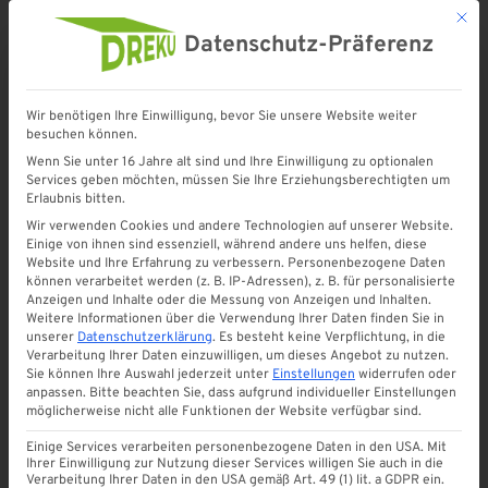
Mit d
Datenschutz-Präferenz
Wir benötigen Ihre Einwilligung, bevor Sie unsere Website weiter
besuchen können.
Wenn Sie unter 16 Jahre alt sind und Ihre Einwilligung zu optionalen
Services geben möchten, müssen Sie Ihre Erziehungsberechtigten um
Carport bauen: Tipps und
Erlaubnis bitten.
Hilfestellung zur
Wir verwenden Cookies und andere Technologien auf unserer Website.
Einige von ihnen sind essenziell, während andere uns helfen, diese
Umsetzung
Website und Ihre Erfahrung zu verbessern.
Personenbezogene Daten
können verarbeitet werden (z. B. IP-Adressen), z. B. für personalisierte
Anzeigen und Inhalte oder die Messung von Anzeigen und Inhalten.
Weitere Informationen über die Verwendung Ihrer Daten finden Sie in
unserer
Datenschutzerklärung
.
Es besteht keine Verpflichtung, in die
Verarbeitung Ihrer Daten einzuwilligen, um dieses Angebot zu nutzen.
Sie können Ihre Auswahl jederzeit unter
Einstellungen
widerrufen oder
anpassen.
Bitte beachten Sie, dass aufgrund individueller Einstellungen
Ein Carport zu bauen kann ein schwieriges Projekt
möglicherweise nicht alle Funktionen der Website verfügbar sind.
werden und geht weit über die bloße Funktionalität
Einige Services verarbeiten personenbezogene Daten in den USA. Mit
eines Unterstands für Ihr Fahrzeug hinaus. Es ist
Ihrer Einwilligung zur Nutzung dieser Services willigen Sie auch in die
Verarbeitung Ihrer Daten in den USA gemäß Art. 49 (1) lit. a GDPR ein.
eine Erweiterung Ihres Zuhauses, die nicht nur