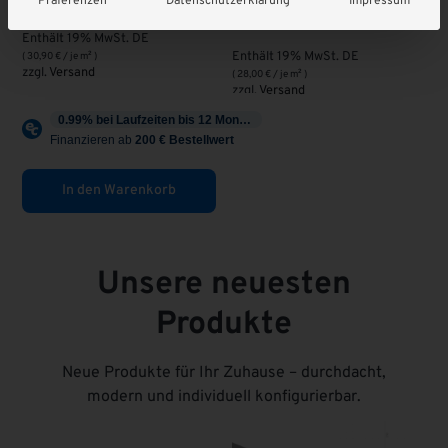
Präferenzen
Datenschutzerklärung
Impressum
28,00
€
Enthält 19% MwSt. DE
Enthält 19% MwSt. DE
(
30,90
€
/ je m² )
zzgl.
Versand
(
28,00
€
/ je m² )
zzgl.
Versand
In den Warenkorb
Unsere neuesten
Produkte
Neue Produkte für Ihr Zuhause – durchdacht,
modern und individuell konfigurierbar.