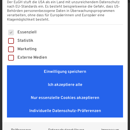
Alle Produkte ansehen
VSG Glas
Stegplatt
Der EuGH stuft die USA als ein Land mit unzureichendem Datenschutz
nach EU-Standards ein. Es besteht beispielsweise die Gefahr, dass US-
Behörden personenbezogene Daten in Überwachungsprogrammen
verarbeiten, ohne dass für Europäerinnen und Europäer eine
Klagemöglichkeit besteht.
Es folgt eine Liste der Service-Gruppen, für die eine Einwi
Unsere Produkt-Highlights
Essenziell
Statistik
Entdecken Sie die neuesten Lösungen für Ihr Zuhause
Marketing
– modern, funktional und individuell konfigurierbar.
Externe Medien
Ausverkauft
Einwilligung speichern
Ich akzeptiere alle
Nur essenzielle Cookies akzeptieren
Individuelle Datenschutz-Präferenzen
Eindeckung aus Metall
Eindeckung aus Metall
Aluminium Welle 76/18
Trapezblech Stahlprofilplatte
115/18
28,00
€