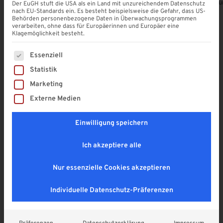
Alle Produkte ansehen
Kunststoff Zaun DREKUTRENN
Alumini
Der EuGH stuft die USA als ein Land mit unzureichendem Datenschutz
nach EU-Standards ein. Es besteht beispielsweise die Gefahr, dass US-
Behörden personenbezogene Daten in Überwachungsprogrammen
verarbeiten, ohne dass für Europäerinnen und Europäer eine
Klagemöglichkeit besteht.
Es folgt eine Liste der Service-Gruppen, für die eine Einwi
Unsere Produkt-Highlights
Essenziell
Statistik
Entdecken Sie die neuesten Lösungen für Ihr Zuhause
Marketing
– modern, funktional und individuell konfigurierbar.
Externe Medien
Einwilligung speichern
Ich akzeptiere alle
Nur essenzielle Cookies akzeptieren
Individuelle Datenschutz-Präferenzen
Kunststoff Zaun
Aluminium Elemente
(1)
DREKUTRENN
(5)