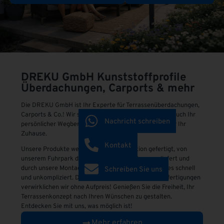
DREKU GmbH
Kunststoffprofile
Überdachungen, Carports & mehr
Die DREKU GmbH ist Ihr Experte für Terrassenüberdachungen,
Carports & Co.! Wir sind nicht nur Hersteller, sondern auch Ihr
Nachricht schreiben
persönlicher Wegbereiter für mehr Komfort und Stil für Ihr
Zuhause.
Kontakt
Unsere Produkte werden in Eigenproduktion gefertigt, von
unserem Fuhrpark direkt zu Ihnen nach Hause geliefert und
durch unsere Montageteams installiert – und das alles schnell
Schreiben Sie uns
und unkompliziert. Die Besonderheit bei uns: Maßanfertigungen
verwirklichen wir ohne Aufpreis! Genießen Sie die Freiheit, Ihr
Terrassenkonzept nach Ihren Wünschen zu gestalten.
Entdecken Sie mit uns, was möglich ist!
Mehr erfahren