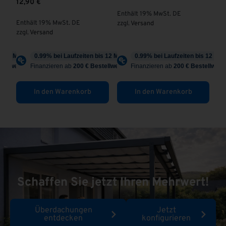
12,90
€
Enthält 19% MwSt. DE
En
Enthält 19% MwSt. DE
zzgl.
Versand
zzg
zzgl.
Versand
In den Warenkorb
In den Warenkorb
Schaffen Sie jetzt Ihren Mehrwert!
Überdachungen
Jetzt
entdecken
konfigurieren