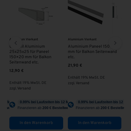
Aluminium Vierkant
Aluminium Vierkant
Pan
Tr
ISS
U-Profil Aluminium
Aluminium Paneel 150×20
25x25x25 für Paneel
mm für Balkon Seitenwand
Al
150×20 mm für Balkon
etc.
Pr
Seitenwand etc.
21,90
€
ab
12,90
€
Enthält 19% MwSt. DE
En
Enthält 19% MwSt. DE
zzgl.
Versand
zzg
zzgl.
Versand
In den Warenkorb
In den Warenkorb