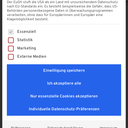
Alle Produkte ansehen
Kunststoff Zaun DREKUTRENN
Alumini
Der EuGH stuft die USA als ein Land mit unzureichendem Datenschutz
nach EU-Standards ein. Es besteht beispielsweise die Gefahr, dass US-
Behörden personenbezogene Daten in Überwachungsprogrammen
verarbeiten, ohne dass für Europäerinnen und Europäer eine
Klagemöglichkeit besteht.
Es folgt eine Liste der Service-Gruppen, für die eine Einwi
Unsere Produkt-Highlights
Essenziell
Statistik
Entdecken Sie die neuesten Lösungen für Ihr Zuhause
Marketing
– modern, funktional und individuell konfigurierbar.
Externe Medien
Einwilligung speichern
Ich akzeptiere alle
Nur essenzielle Cookies akzeptieren
Individuelle Datenschutz-Präferenzen
Paneele aus Aluminium für Trennwand
und Balkon
Alu-Sichtschutzzaun Premium