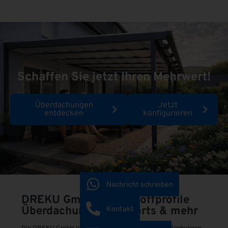
Schaffen Sie jetzt Ihren Mehrwert!
Überdachungen
Jetzt
entdecken
konfigurieren
Nachricht schreiben
DREKU GmbH
Kunststoffprofile
Überdachungen, Carports & mehr
Kontakt