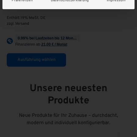
Präferenzen
Datenschutzerklärung
Impressum
ab
284,00
€
Enthält 19% MwSt. DE
zzgl.
Versand
Ausführung wählen
Unsere neuesten
Produkte
Neue Produkte für Ihr Zuhause – durchdacht,
modern und individuell konfigurierbar.