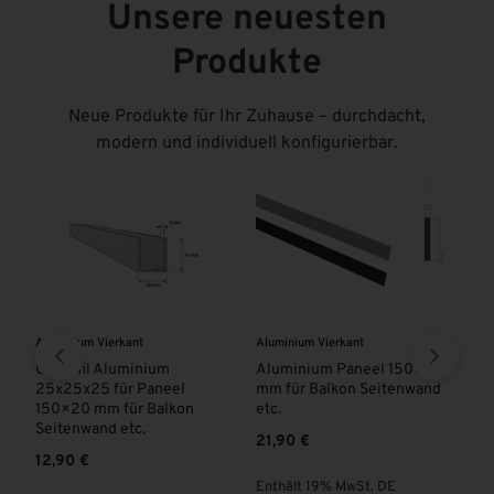
Unsere neuesten
Produkte
Neue Produkte für Ihr Zuhause – durchdacht,
modern und individuell konfigurierbar.
Aluminium Vierkant
Aluminium Vierkant
Al
ISS
U-Profil Aluminium
Aluminium Paneel 150×20
Al
25x25x25 für Paneel
mm für Balkon Seitenwand
Pr
150×20 mm für Balkon
etc.
ab
Seitenwand etc.
21,90
€
12,90
€
En
Enthält 19% MwSt. DE
zzg