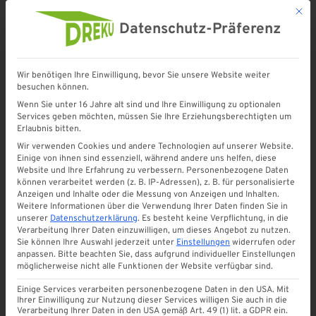
Mit d
Datenschutz-Präferenz
Wir benötigen Ihre Einwilligung, bevor Sie unsere Website weiter
besuchen können.
Startseite
»
Terrassenüberdachungen
»
Unterstände
Wenn Sie unter 16 Jahre alt sind und Ihre Einwilligung zu optionalen
Services geben möchten, müssen Sie Ihre Erziehungsberechtigten um
Erlaubnis bitten.
Unterstände
Wir verwenden Cookies und andere Technologien auf unserer Website.
Einige von ihnen sind essenziell, während andere uns helfen, diese
Die Unterstände von kunststoffhanel24.de bieten Schutz und Sicherheit
Website und Ihre Erfahrung zu verbessern.
Personenbezogene Daten
für verschiedene Anwendungen im Außenbereich. Hergestellt aus
können verarbeitet werden (z. B. IP-Adressen), z. B. für personalisierte
hochwertigen Materialien und sorgfältig verarbeitet, sind sie robust und
Anzeigen und Inhalte oder die Messung von Anzeigen und Inhalten.
langlebig. Diese Unterstände eignen sich ideal als Überdachung für
Weitere Informationen über die Verwendung Ihrer Daten finden Sie in
Fahrräder, Motorräder, Mülltonnen oder als Unterstand für Gartenmöbel.
unserer
Datenschutzerklärung
.
Es besteht keine Verpflichtung, in die
Sie schützen Ihr Eigentum vor Witterungseinflüssen wie Regen, Schnee
Verarbeitung Ihrer Daten einzuwilligen, um dieses Angebot zu nutzen.
und Sonne, und verhindern so Schäden durch Korrosion oder
Sie können Ihre Auswahl jederzeit unter
Einstellungen
widerrufen oder
Ausbleichen. Die Konstruktion der Unterstände ist stabil und einfach zu
anpassen.
Bitte beachten Sie, dass aufgrund individueller Einstellungen
montieren. Sie zeichnen sich durch ein ansprechendes Design aus und
möglicherweise nicht alle Funktionen der Website verfügbar sind.
fügen sich harmonisch in jeden Außenbereich ein. Die Vielseitigkeit und
Funktionalität dieser Unterstände machen sie zu einer praktischen und
Einige Services verarbeiten personenbezogene Daten in den USA. Mit
attraktiven Lösung für den Schutz Ihrer Wertsachen im Freien.
Ihrer Einwilligung zur Nutzung dieser Services willigen Sie auch in die
Verarbeitung Ihrer Daten in den USA gemäß Art. 49 (1) lit. a GDPR ein.