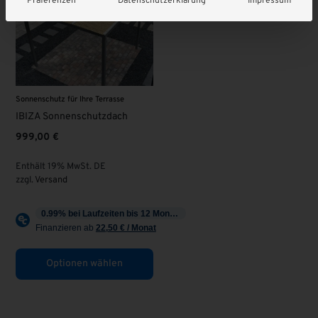
Präferenzen
Datenschutzerklärung
Impressum
Sonnenschutz für Ihre Terrasse
IBIZA Sonnenschutzdach
999,00
€
Enthält 19% MwSt. DE
zzgl.
Versand
Optionen wählen