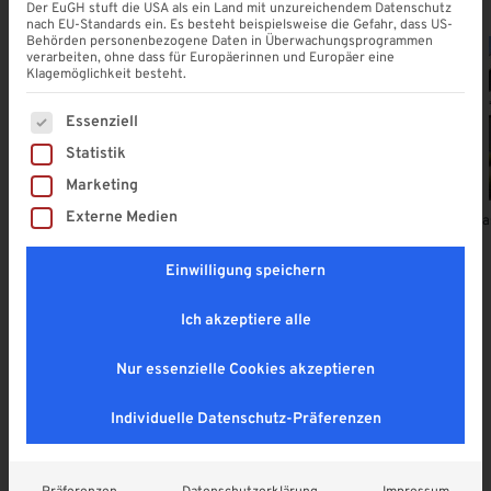
Der EuGH stuft die USA als ein Land mit unzureichendem Datenschutz
nach EU-Standards ein. Es besteht beispielsweise die Gefahr, dass US-
Behörden personenbezogene Daten in Überwachungsprogrammen
verarbeiten, ohne dass für Europäerinnen und Europäer eine
Klagemöglichkeit besteht.
Es folgt eine Liste der Service-Gruppen, für die eine Einwi
ALLE
Essenziell
Statistik
Marketing
Externe Medien
Alle Produkte ansehen
Terrassenüberdachung aus Aluminium
Terr
Einwilligung speichern
Ich akzeptiere alle
Unsere Produkt-Highlights
Nur essenzielle Cookies akzeptieren
Entdecken Sie die neuesten Lösungen für Ihr Zuhause
Individuelle Datenschutz-Präferenzen
– modern, funktional und individuell konfigurierbar.