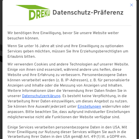
Mit d
Datenschutz-Präferenz
Wir benötigen Ihre Einwilligung, bevor Sie unsere Website weiter
Startseite
»
Shop
»
Aluminium Paneel 150×20 mm für Balkon Seitenwand etc.
besuchen können.
Wenn Sie unter 16 Jahre alt sind und Ihre Einwilligung zu optionalen
Services geben möchten, müssen Sie Ihre Erziehungsberechtigten um
Erlaubnis bitten.
Wir verwenden Cookies und andere Technologien auf unserer Website.
Einige von ihnen sind essenziell, während andere uns helfen, diese
Website und Ihre Erfahrung zu verbessern.
Personenbezogene Daten
können verarbeitet werden (z. B. IP-Adressen), z. B. für personalisierte
Anzeigen und Inhalte oder die Messung von Anzeigen und Inhalten.
Weitere Informationen über die Verwendung Ihrer Daten finden Sie in
unserer
Datenschutzerklärung
.
Es besteht keine Verpflichtung, in die
Verarbeitung Ihrer Daten einzuwilligen, um dieses Angebot zu nutzen.
Sie können Ihre Auswahl jederzeit unter
Einstellungen
widerrufen oder
anpassen.
Bitte beachten Sie, dass aufgrund individueller Einstellungen
möglicherweise nicht alle Funktionen der Website verfügbar sind.
Einige Services verarbeiten personenbezogene Daten in den USA. Mit
Ihrer Einwilligung zur Nutzung dieser Services willigen Sie auch in die
Verarbeitung Ihrer Daten in den USA gemäß Art. 49 (1) lit. a GDPR ein.