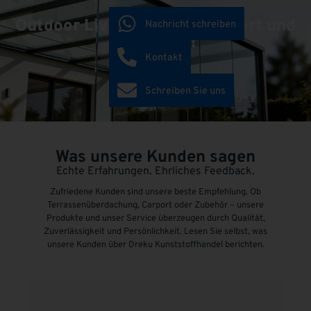
Outdoor Living schafft Komfort und
Nachricht schreiben
Mehrwert!
Kontakt
Schreiben Sie uns
Was unsere Kunden sagen
Echte Erfahrungen. Ehrliches Feedback.
Zufriedene Kunden sind unsere beste Empfehlung. Ob
Terrassenüberdachung, Carport oder Zubehör – unsere
Produkte und unser Service überzeugen durch Qualität,
Zuverlässigkeit und Persönlichkeit. Lesen Sie selbst, was
unsere Kunden über Dreku Kunststoffhandel berichten.