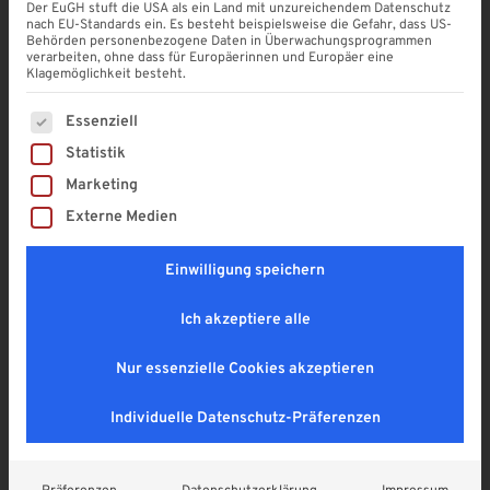
Aluminium Paneel 150×20 mm
Der EuGH stuft die USA als ein Land mit unzureichendem Datenschutz
für Balkon Seitenwand etc.
nach EU-Standards ein. Es besteht beispielsweise die Gefahr, dass US-
Behörden personenbezogene Daten in Überwachungsprogrammen
verarbeiten, ohne dass für Europäerinnen und Europäer eine
4,9
Klagemöglichkeit besteht.
21,90
€
Es folgt eine Liste der Service-Gruppen, für die eine Einwi
Essenziell
Enthält 19% MwSt. DE
zzgl.
Versand
Statistik
Lieferzeit: ca. 1 - 2 Wochen
Marketing
Externe Medien
SOMMER RABATT! (mur am 08. & 09.08.2026
gültig)
Einwilligung speichern
Ich akzeptiere alle
Nur essenzielle Cookies akzeptieren
Individuelle Datenschutz-Präferenzen