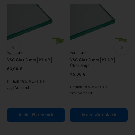
VSG - Glas
VSG - Glas
V
 |
VSG Glas 8 mm | KLAR |
VSG Glas 8 mm | KLAR |
V
Überlänge
63,00
€
95,00
€
Enthält 19% MwSt. DE
E
Enthält 19% MwSt. DE
zzgl.
Versand
z
zzgl.
Versand
In den Warenkorb
In den Warenkorb