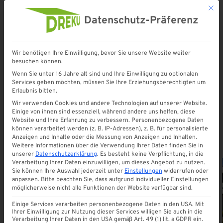
Mit d
Datenschutz-Präferenz
Wir benötigen Ihre Einwilligung, bevor Sie unsere Website weiter
besuchen können.
Startseite
»
Terrassenüberdachungen
»
Kaltwintergarten | Sommergarten
Wenn Sie unter 16 Jahre alt sind und Ihre Einwilligung zu optionalen
Services geben möchten, müssen Sie Ihre Erziehungsberechtigten um
Erlaubnis bitten.
Kaltwintergarten |
Wir verwenden Cookies und andere Technologien auf unserer Website.
Einige von ihnen sind essenziell, während andere uns helfen, diese
Sommergarten
Website und Ihre Erfahrung zu verbessern.
Personenbezogene Daten
können verarbeitet werden (z. B. IP-Adressen), z. B. für personalisierte
Anzeigen und Inhalte oder die Messung von Anzeigen und Inhalten.
Weitere Informationen über die Verwendung Ihrer Daten finden Sie in
unserer
Datenschutzerklärung
.
Es besteht keine Verpflichtung, in die
Verarbeitung Ihrer Daten einzuwilligen, um dieses Angebot zu nutzen.
Sie können Ihre Auswahl jederzeit unter
Einstellungen
widerrufen oder
anpassen.
Bitte beachten Sie, dass aufgrund individueller Einstellungen
möglicherweise nicht alle Funktionen der Website verfügbar sind.
ALLE
Einige Services verarbeiten personenbezogene Daten in den USA. Mit
Ihrer Einwilligung zur Nutzung dieser Services willigen Sie auch in die
Verarbeitung Ihrer Daten in den USA gemäß Art. 49 (1) lit. a GDPR ein.