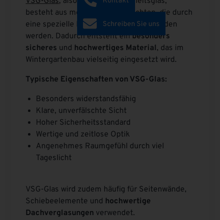
VSG-Glas
, also Verbund-Sicherheitsglas,
Kontakt
besteht aus mehreren Glasschichten, die durch
eine spezielle Folie miteinander verbunden
Schreiben Sie uns
werden. Dadurch entsteht ein
besonders
sicheres
und
hochwertiges Material
, das im
Wintergartenbau vielseitig eingesetzt wird.
Typische Eigenschaften von VSG-Glas:
Besonders widerstandsfähig
Klare, unverfälschte Sicht
Hoher Sicherheitsstandard
Wertige und zeitlose Optik
Angenehmes Raumgefühl durch viel
Tageslicht
VSG-Glas wird zudem häufig für Seitenwände,
Schiebeelemente und
hochwertige
Dachverglasungen
verwendet.