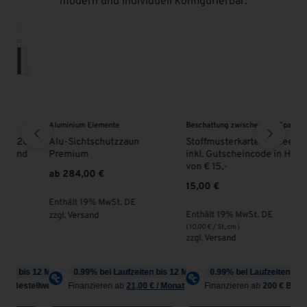
modern und individuell konfigurierbar.
Aluminium Elemente
Beschattung zwischen den Sparren
VSG
0
Alu-Sichtschutzzaun
Stoffmusterkarte Plissees
VS
d
Premium
inkl. Gutscheincode in Höhe
MA
von € 15,-
ab
284,00
€
10
15,00
€
Enthält 19% MwSt. DE
En
Enthält 19% MwSt. DE
zzgl.
Versand
zzg
(
10,00
€
/ St, cm )
zzgl.
Versand