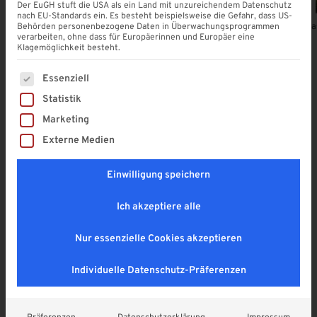
Der EuGH stuft die USA als ein Land mit unzureichendem Datenschutz
nach EU-Standards ein. Es besteht beispielsweise die Gefahr, dass US-
Behörden personenbezogene Daten in Überwachungsprogrammen
Alle Produkte ansehen
Terrassenüberdachung aus Aluminium
Terr
verarbeiten, ohne dass für Europäerinnen und Europäer eine
Klagemöglichkeit besteht.
Es folgt eine Liste der Service-Gruppen, für die eine Einwi
Essenziell
Unsere Produkt-Highlights
Statistik
Marketing
Entdecken Sie die neuesten Lösungen für Ihr Zuhause
Externe Medien
– modern, funktional und individuell konfigurierbar.
Einwilligung speichern
Ich akzeptiere alle
Nur essenzielle Cookies akzeptieren
Individuelle Datenschutz-Präferenzen
Kaltwintergarten | Sommergarten
Terrassendach-Konfigurator