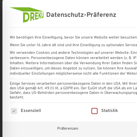
Datenschutz-Präferenz
Terrassenüberdachungen und
Bauelemente für Terrasse und 
DREKU
Komplettsets
Wir benötigen Ihre Einwilligung, bevor Sie unsere Website weiter besuche
GmbH
✔
Wenn Sie unter 16 Jahre alt sind und Ihre Einwilligung zu optionalen Serv
Shop
Terrassenüberdachungen
Sonnenschutz für 
-
VSG-
Wir verwenden Cookies und andere Technologien auf unserer Website. Einig
Terrassenüberdachungen
Glas
verbessern.
Personenbezogene Daten können verarbeitet werden (z. B. IP-A
und
✔
Startseite
»
Eindeckung
»
Lichtplatten
»
PET Lichtplatten
Inhalten.
Weitere Informationen über die Verwendung Ihrer Daten finden Si
Sonnenschutzsysteme
Gasschiebewände
Daten einzuwilligen, um dieses Angebot zu nutzen.
Sie können Ihre Auswah
individueller Einstellungen möglicherweise nicht alle Funktionen der Websi
✔
Stegplatten
Einige Services verarbeiten personenbezogene Daten in den USA. Mit Ihrer E
den USA gemäß Art. 49 (1) lit. a GDPR ein. Der EuGH stuft die USA als ein
✔
Gefahr, dass US-Behörden personenbezogene Daten in Überwachungsprogr
Sonnenschutz
besteht.
✔
Es folgt eine Liste der Service-Gruppen, für die eine Einw
Essenziell
Statistik
Carports
ALLE
✔
||
Präferenzen
Dachrinnen
Eindeckung
Deutschlandweite