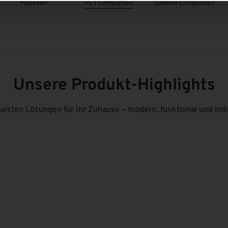
Mehr erfahren
Mehr erfahr
Polyester
PET Lichtplatten
Zubehör Lichtplatten
Lichtbahnen
Unsere Produkt-Highlights
esten Lösungen für Ihr Zuhause – modern, funktional und indiv
Terrassendach Konfigurator
Überdachun
Mehr erfahren
Mehr erfahr