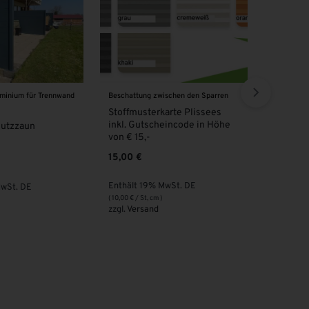
g zwischen den Sparren
VSG - Glas
VSG -
terkarte Plissees
VSG Glas 10 mm | MATTWEISS
VSG 
tscheincode in Höhe
|
96,
-
106,00
€
Enth
Enthält 19% MwSt. DE
zzgl.
9% MwSt. DE
zzgl.
Versand
, cm )
and