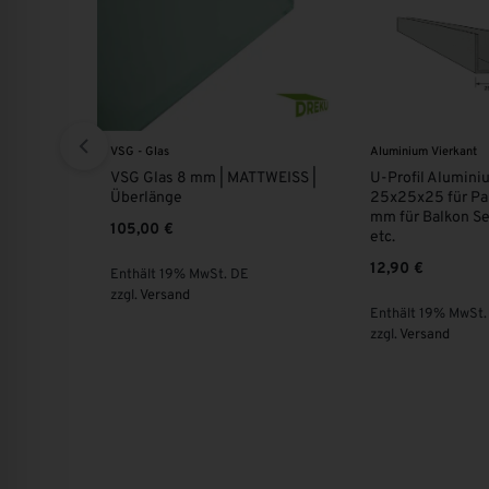
Aluminium Vierkant
Aluminium Vierk
MATTWEISS |
U-Profil Aluminium
Aluminium P
25x25x25 für Paneel 150×20
mm für Balko
mm für Balkon Seitenwand
etc.
etc.
21,90
€
12,90
€
 DE
Enthält 19% M
Enthält 19% MwSt. DE
zzgl.
Versand
zzgl.
Versand