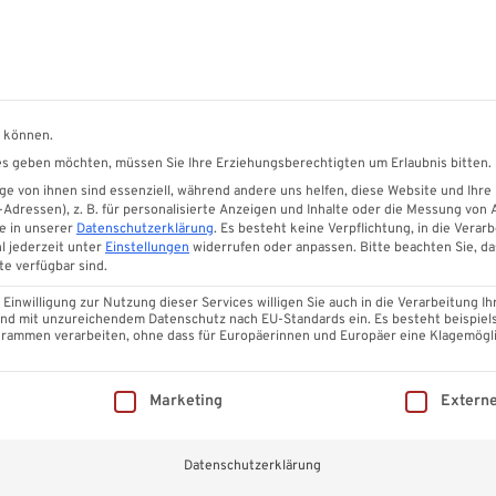
 Sonnenschutzsysteme
Garten
n können.
ices geben möchten, müssen Sie Ihre Erziehungsberechtigten um Erlaubnis bitten.
Ihre Terrasse
Glasschiebewände
Eindeckung
Massivpla
e von ihnen sind essenziell, während andere uns helfen, diese Website und Ihre
dressen), z. B. für personalisierte Anzeigen und Inhalte oder die Messung von
e in unserer
Datenschutzerklärung
.
Es besteht keine Verpflichtung, in die Verarb
l jederzeit unter
Einstellungen
widerrufen oder anpassen.
Bitte beachten Sie, d
PET Lichtplatten
te verfügbar sind.
inwilligung zur Nutzung dieser Services willigen Sie auch in die Verarbeitung Ih
 Land mit unzureichendem Datenschutz nach EU-Standards ein. Es besteht beispiel
ammen verarbeiten, ohne dass für Europäerinnen und Europäer eine Klagemögli
illigung erteilt werden kann. Die erste Service-Gruppe ist ess
Marketing
Extern
Datenschutzerklärung
Fassadenprofile
Glasschieb