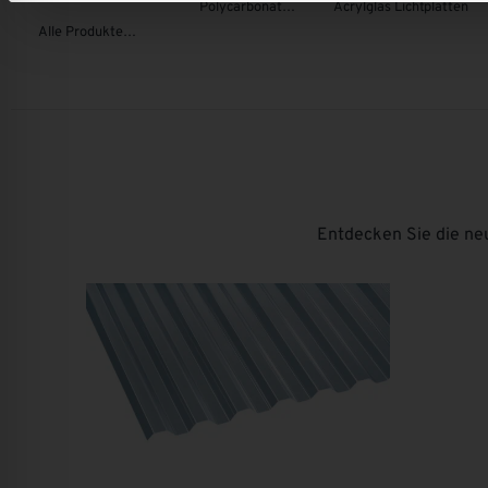
Mehr erfahren
Mehr erfahren
Polycarbonat
Acrylglas Lichtplatten
Lieferung
Lichtplatten
Alle Produkte
&
ansehen
Montage
||
Qualität
zu
fairen
Preisen.
Entdecken Sie die neu
Sonnenschutz
Sonstiges
Mehr erfahren
Mehr erfahren