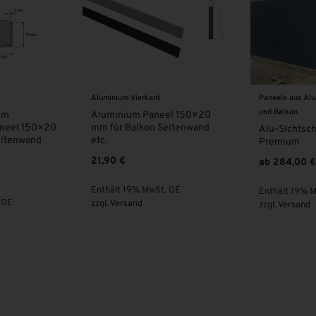
ant
Paneele aus Aluminium für Trennwand
Beschattun
und Balkon
aneel 150×20
Stoffmus
n Seitenwand
inkl. Gu
Alu-Sichtschutzzaun
von € 15,
Premium
15,00
€
ab
284,00
€
wSt. DE
Enthält 1
Enthält 19% MwSt. DE
(
10,00
€
/ St
zzgl.
Versand
zzgl.
Vers