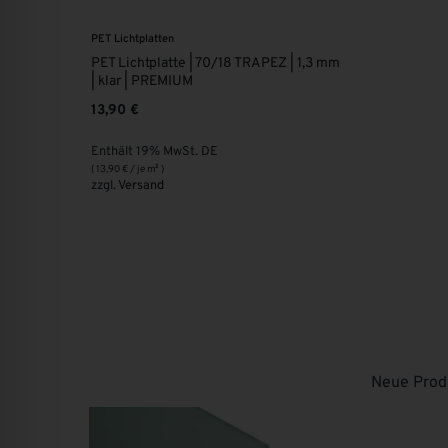
PET Lichtplatten
PET Lichtplatte | 70/18 TRAPEZ | 1,3 mm
| klar | PREMIUM
13,90
€
Enthält 19% MwSt. DE
(
13,90
€
/ je m² )
zzgl.
Versand
Neue Produ