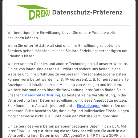
Mit d
Datenschutz-Präferenz
Wir benötigen Ihre Einwilligung, bevor Sie unsere Website weiter
besuchen können.
Startseite
»
Eindeckung
»
Lichtplatten
»
Zubehör Lichtplatten
Wenn Sie unter 16 Jahre alt sind und Ihre Einwilligung zu optionalen
Services geben möchten, müssen Sie Ihre Erziehungsberechtigten um
Erlaubnis bitten.
Zubehör Lichtplatten
Wir verwenden Cookies und andere Technologien auf unserer Website.
Einige von ihnen sind essenziell, während andere uns helfen, diese
Website und Ihre Erfahrung zu verbessern.
Personenbezogene Daten
Zubehör für Lichtplatten
können verarbeitet werden (z. B. IP-Adressen), z. B. für personalisierte
Anzeigen und Inhalte oder die Messung von Anzeigen und Inhalten.
Weitere Informationen über die Verwendung Ihrer Daten finden Sie in
– sichere Montage für
unserer
Datenschutzerklärung
.
Es besteht keine Verpflichtung, in die
Verarbeitung Ihrer Daten einzuwilligen, um dieses Angebot zu nutzen.
Terrassendach und
Sie können Ihre Auswahl jederzeit unter
Einstellungen
widerrufen oder
anpassen.
Bitte beachten Sie, dass aufgrund individueller Einstellungen
Überdachungen
möglicherweise nicht alle Funktionen der Website verfügbar sind.
Einige Services verarbeiten personenbezogene Daten in den USA. Mit
Ihrer Einwilligung zur Nutzung dieser Services willigen Sie auch in die
Zubehör für Lichtplatten
ist entscheidend für eine fachgerechte,
Verarbeitung Ihrer Daten in den USA gemäß Art. 49 (1) lit. a GDPR ein.