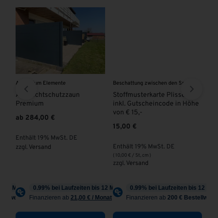
Aluminium Elemente
Beschattung zwischen den Sparren
VSG
0
Alu-Sichtschutzzaun
Stoffmusterkarte Plissees
VS
d
Premium
inkl. Gutscheincode in Höhe
MA
von € 15,-
ab
284,00
€
10
15,00
€
Enthält 19% MwSt. DE
En
Enthält 19% MwSt. DE
zzgl.
Versand
zzg
(
10,00
€
/ St, cm )
zzgl.
Versand