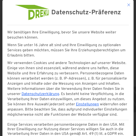
Mit d
Datenschutz-Präferenz
Wir benötigen Ihre Einwilligung, bevor Sie unsere Website weiter
besuchen können.
Startseite
»
Eindeckung
»
Stegplatten
»
Polycarbonat Stegplatten
Wenn Sie unter 16 Jahre alt sind und Ihre Einwilligung zu optionalen
Services geben möchten, müssen Sie Ihre Erziehungsberechtigten um
Erlaubnis bitten.
Polycarbonat Stegplatten
Wir verwenden Cookies und andere Technologien auf unserer Website.
Einige von ihnen sind essenziell, während andere uns helfen, diese
Website und Ihre Erfahrung zu verbessern.
Personenbezogene Daten
können verarbeitet werden (z. B. IP-Adressen), z. B. für personalisierte
Anzeigen und Inhalte oder die Messung von Anzeigen und Inhalten.
Weitere Informationen über die Verwendung Ihrer Daten finden Sie in
unserer
Datenschutzerklärung
.
Es besteht keine Verpflichtung, in die
Verarbeitung Ihrer Daten einzuwilligen, um dieses Angebot zu nutzen.
Sie können Ihre Auswahl jederzeit unter
Einstellungen
widerrufen oder
ALLE
anpassen.
Bitte beachten Sie, dass aufgrund individueller Einstellungen
möglicherweise nicht alle Funktionen der Website verfügbar sind.
Einige Services verarbeiten personenbezogene Daten in den USA. Mit
Ihrer Einwilligung zur Nutzung dieser Services willigen Sie auch in die
Verarbeitung Ihrer Daten in den USA gemäß Art. 49 (1) lit. a GDPR ein.