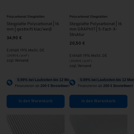
Polycarbonat Stegplatten
Polycarbonat Stegplatten
Stegplatte Polycarbonat | 16
Stegplatte Polycarbonat | 16
mm | gestreift klar/weiß
mm GRAPHIT | 5-Fach-X-
Struktur
34,90
€
20,50
€
Enthält 19% MwSt. DE
Enthält 19% MwSt. DE
(
24,90
€
/ je m² )
zzgl.
Versand
(
24,90
€
/ je m² )
zzgl.
Versand
In den Warenkorb
In den Warenkorb