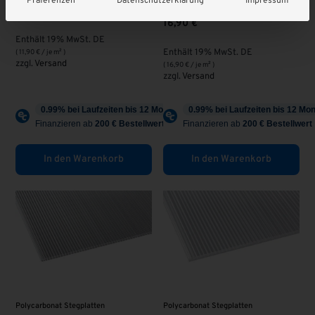
Präferenzen
Datenschutzerklärung
Impressum
Lexan® Thermoclear
11,90
€
16,90
€
Enthält 19% MwSt. DE
Enthält 19% MwSt. DE
(
11,90
€
/ je m² )
zzgl.
Versand
(
16,90
€
/ je m² )
zzgl.
Versand
In den Warenkorb
In den Warenkorb
Polycarbonat Stegplatten
Polycarbonat Stegplatten