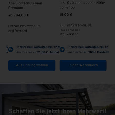
d
inkl. Gutscheincode in Höhe
MA
Alu-Sichtschutzzaun
von € 15,-
Premium
10
15,00
€
ab
284,00
€
En
Enthält 19% MwSt. DE
zzg
Enthält 19% MwSt. DE
(
10,00
€
/ St, cm )
zzgl.
Versand
zzgl.
Versand
Ausführung wählen
In den Warenkorb
Schaffen Sie jetzt Ihren Mehrwert!