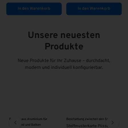
In den Warenkorb
In den Warenkorb
Unsere neuesten
Produkte
Neue Produkte für Ihr Zuhause – durchdacht,
modern und individuell konfigurierbar.
Paneele aus Aluminium für
Beschattung zwischen den Sparren
VSG
Trennwand und Balkon
0
Stoffmusterkarte Plissees
VS