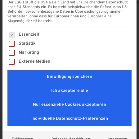
Alle Produkte ansehen
Polycarbonat Stegplatten
Acrylglas Steg
Der EuGH stuft die USA als ein Land mit unzureichendem Datenschutz
nach EU-Standards ein. Es besteht beispielsweise die Gefahr, dass US-
Behörden personenbezogene Daten in Überwachungsprogrammen
verarbeiten, ohne dass für Europäerinnen und Europäer eine
Klagemöglichkeit besteht.
Es folgt eine Liste der Service-Gruppen, für die eine Einwi
Unsere Produkt-Highlights
Essenziell
Statistik
Entdecken Sie die neuesten Lösungen für Ihr Zuhause
Marketing
– modern, funktional und individuell konfigurierbar.
Externe Medien
Einwilligung speichern
Ich akzeptiere alle
Nur essenzielle Cookies akzeptieren
Individuelle Datenschutz-Präferenzen
Polycarbonat Stegplatten
Polycarbonat Stegplatten
Gewächshaus Stegplatte
PREMIUM Stegplatte
Polycarbonat | 4,5 mm KLAR
Polycarbonat | 6 mm KLAR |