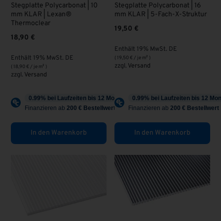
Stegplatte Polycarbonat | 10
Stegplatte Polycarbonat | 16
mm KLAR | Lexan®
mm KLAR | 5-Fach-X-Struktur
Thermoclear
19,50
€
18,90
€
Enthält 19% MwSt. DE
Enthält 19% MwSt. DE
(
19,50
€
/ je m² )
zzgl.
Versand
(
18,90
€
/ je m² )
zzgl.
Versand
In den Warenkorb
In den Warenkorb