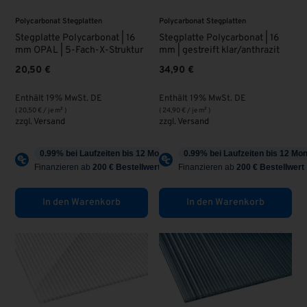
Polycarbonat Stegplatten
Polycarbonat Stegplatten
Stegplatte Polycarbonat | 16
Stegplatte Polycarbonat | 16
mm OPAL | 5-Fach-X-Struktur
mm | gestreift klar/anthrazit
20,50
€
34,90
€
Enthält 19% MwSt. DE
Enthält 19% MwSt. DE
(
20,50
€
/ je m² )
(
24,90
€
/ je m² )
zzgl.
Versand
zzgl.
Versand
In den Warenkorb
In den Warenkorb