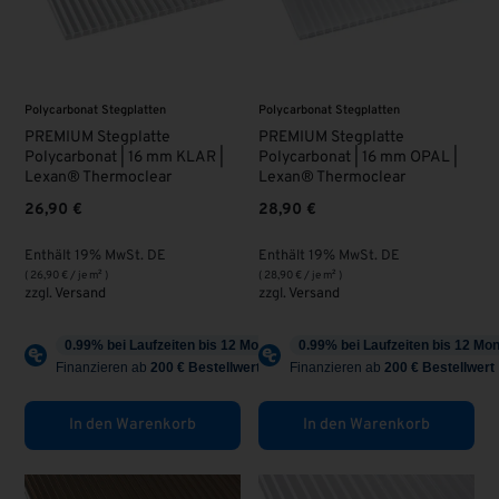
Polycarbonat Stegplatten
Polycarbonat Stegplatten
PREMIUM Stegplatte
PREMIUM Stegplatte
Polycarbonat | 16 mm KLAR |
Polycarbonat | 16 mm OPAL |
Lexan® Thermoclear
Lexan® Thermoclear
26,90
€
28,90
€
Enthält 19% MwSt. DE
Enthält 19% MwSt. DE
(
26,90
€
/ je m² )
(
28,90
€
/ je m² )
zzgl.
Versand
zzgl.
Versand
In den Warenkorb
In den Warenkorb