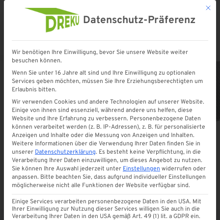
Mit d
Datenschutz-Präferenz
Wir benötigen Ihre Einwilligung, bevor Sie unsere Website weiter
Startseite
»
Shop
»
PREMIUM Stegplatte Polycarbonat | 6 mm KLAR | Lexan® Thermoclear
besuchen können.
Wenn Sie unter 16 Jahre alt sind und Ihre Einwilligung zu optionalen
Services geben möchten, müssen Sie Ihre Erziehungsberechtigten um
Erlaubnis bitten.
Wir verwenden Cookies und andere Technologien auf unserer Website.
Einige von ihnen sind essenziell, während andere uns helfen, diese
Website und Ihre Erfahrung zu verbessern.
Personenbezogene Daten
können verarbeitet werden (z. B. IP-Adressen), z. B. für personalisierte
Anzeigen und Inhalte oder die Messung von Anzeigen und Inhalten.
Weitere Informationen über die Verwendung Ihrer Daten finden Sie in
unserer
Datenschutzerklärung
.
Es besteht keine Verpflichtung, in die
Verarbeitung Ihrer Daten einzuwilligen, um dieses Angebot zu nutzen.
Sie können Ihre Auswahl jederzeit unter
Einstellungen
widerrufen oder
anpassen.
Bitte beachten Sie, dass aufgrund individueller Einstellungen
möglicherweise nicht alle Funktionen der Website verfügbar sind.
Einige Services verarbeiten personenbezogene Daten in den USA. Mit
Ihrer Einwilligung zur Nutzung dieser Services willigen Sie auch in die
Verarbeitung Ihrer Daten in den USA gemäß Art. 49 (1) lit. a GDPR ein.