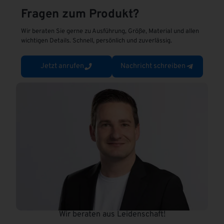
n
Fragen zum Produkt?
a
t
Wir beraten Sie gerne zu Ausführung, Größe, Material und allen
i
wichtigen Details. Schnell, persönlich und zuverlässig.
v
e
Jetzt anrufen
Nachricht schreiben
:
Wir beraten aus Leidenschaft!