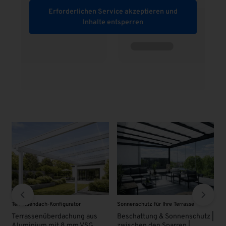
Erforderlichen Service akzeptieren und
Inhalte entsperren
urator
Sonnenschutz für Ihre Terrasse
VSG - Glas
chung aus
Beschattung & Sonnenschutz |
VSG Glas 8 mm | KLAR
8 mm VSG
zwischen den Sparren |