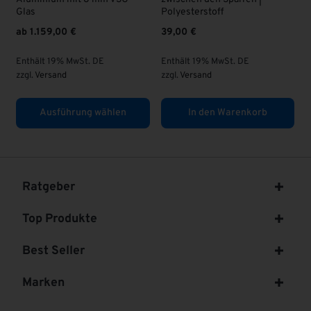
63,00
€
Polyesterstoff
39,00
€
Enthält 19% MwSt. DE
zzgl.
Versand
. DE
Enthält 19% MwSt. DE
zzgl.
Versand
 wählen
In den Warenkorb
In den Warenk
Ratgeber
Top Produkte
Best Seller
Marken