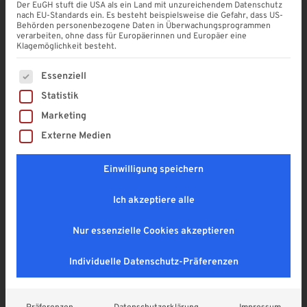
Der EuGH stuft die USA als ein Land mit unzureichendem Datenschutz
nach EU-Standards ein. Es besteht beispielsweise die Gefahr, dass US-
Behörden personenbezogene Daten in Überwachungsprogrammen
PREMIUM Stegplatte
verarbeiten, ohne dass für Europäerinnen und Europäer eine
Polycarbonat | 6 mm KLAR |
Klagemöglichkeit besteht.
Lexan® Thermoclear
Es folgt eine Liste der Service-Gruppen, für die eine Einwi
Essenziell
4,9
Statistik
16,90
€
Marketing
Enthält 19% MwSt. DE
Externe Medien
zzgl.
Versand
Lieferzeit: ca. 1 - 2 Wochen
Einwilligung speichern
SOMMER RABATT! (mur am 08. & 09.08.2026
Ich akzeptiere alle
gültig)
Nur essenzielle Cookies akzeptieren
Individuelle Datenschutz-Präferenzen