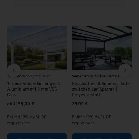
Sonnenschutz für Ihre Terrasse
VSG - Glas
V
Beschattung & Sonnenschutz |
VSG Glas 8 mm | KLAR |
zwischen den Sparren |
63,00
€
Polyesterstoff
39,00
€
Enthält 19% MwSt. DE
zzgl.
Versand
Enthält 19% MwSt. DE
z
zzgl.
Versand