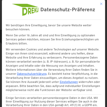
Mit d
Datenschutz-Präferenz
Wir benötigen Ihre Einwilligung, bevor Sie unsere Website weiter
Startseite
»
Shop
»
Kastenrinne Aluminium Komplettset | WEISS & ANTHRAZIT
besuchen können.
Wenn Sie unter 16 Jahre alt sind und Ihre Einwilligung zu optionalen
Services geben möchten, müssen Sie Ihre Erziehungsberechtigten um
Erlaubnis bitten.
Wir verwenden Cookies und andere Technologien auf unserer Website.
Einige von ihnen sind essenziell, während andere uns helfen, diese
Website und Ihre Erfahrung zu verbessern.
Personenbezogene Daten
können verarbeitet werden (z. B. IP-Adressen), z. B. für personalisierte
Anzeigen und Inhalte oder die Messung von Anzeigen und Inhalten.
Weitere Informationen über die Verwendung Ihrer Daten finden Sie in
unserer
Datenschutzerklärung
.
Es besteht keine Verpflichtung, in die
Verarbeitung Ihrer Daten einzuwilligen, um dieses Angebot zu nutzen.
Sie können Ihre Auswahl jederzeit unter
Einstellungen
widerrufen oder
anpassen.
Bitte beachten Sie, dass aufgrund individueller Einstellungen
möglicherweise nicht alle Funktionen der Website verfügbar sind.
Einige Services verarbeiten personenbezogene Daten in den USA. Mit
Ihrer Einwilligung zur Nutzung dieser Services willigen Sie auch in die
Verarbeitung Ihrer Daten in den USA gemäß Art. 49 (1) lit. a GDPR ein.