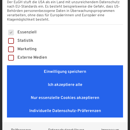
Der EuGH stuft die USA als ein Land mit unzureichendem Datenschutz
nach EU-Standards ein. Es besteht beispielsweise die Gefahr, dass US-
Behörden personenbezogene Daten in Überwachungsprogrammen
Kastenrinne Aluminium
verarbeiten, ohne dass für Europäerinnen und Europäer eine
Komplettset | WEISS &
Klagemöglichkeit besteht.
ANTHRAZIT
Es folgt eine Liste der Service-Gruppen, für die eine Einwi
Essenziell
4,9
Statistik
114,35
€
Marketing
Enthält 19% MwSt. DE
Externe Medien
zzgl.
Versand
Lieferzeit: ca. 1 - 2 Wochen
Einwilligung speichern
Ich akzeptiere alle
Nur essenzielle Cookies akzeptieren
Individuelle Datenschutz-Präferenzen