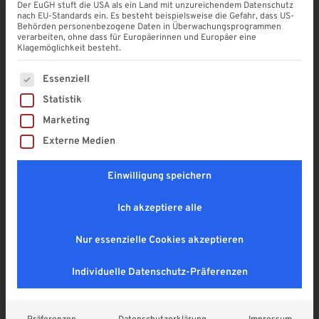
Der EuGH stuft die USA als ein Land mit unzureichendem Datenschutz
nach EU-Standards ein. Es besteht beispielsweise die Gefahr, dass US-
Behörden personenbezogene Daten in Überwachungsprogrammen
Polycarbonat Lichtplatte |
verarbeiten, ohne dass für Europäerinnen und Europäer eine
207/35 | TRAPEZ | klar
Klagemöglichkeit besteht.
4,9
Es folgt eine Liste der Service-Gruppen, für die eine Einwi
Essenziell
24,90
€
Statistik
Enthält 19% MwSt. DE
Marketing
zzgl.
Versand
Externe Medien
Lieferzeit: ca. 2 - 3 Wochen
Einwilligung speichern
Ich akzeptiere alle
Nur essenzielle Cookies akzeptieren
Individuelle Datenschutz-Präferenzen