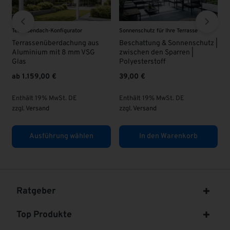
Sonnenschutz für Ihre Terrasse
VSG - Glas
 aus
Beschattung & Sonnenschutz |
VSG Glas 8 mm | KLAR |
VSG
zwischen den Sparren |
63,00
€
Polyesterstoff
39,00
€
Enthält 19% MwSt. DE
zzgl.
Versand
Enthält 19% MwSt. DE
zzgl.
Versand
en
In den Warenkorb
In den Warenkorb
Ratgeber
Top Produkte