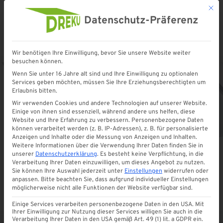
Mit d
Datenschutz-Präferenz
Wir benötigen Ihre Einwilligung, bevor Sie unsere Website weiter
Startseite
»
Shop
»
Polycarbonat Lichtplatte | 207/35 | TRAPEZ | klar
besuchen können.
Wenn Sie unter 16 Jahre alt sind und Ihre Einwilligung zu optionalen
Services geben möchten, müssen Sie Ihre Erziehungsberechtigten um
Erlaubnis bitten.
Wir verwenden Cookies und andere Technologien auf unserer Website.
Einige von ihnen sind essenziell, während andere uns helfen, diese
Website und Ihre Erfahrung zu verbessern.
Personenbezogene Daten
können verarbeitet werden (z. B. IP-Adressen), z. B. für personalisierte
Anzeigen und Inhalte oder die Messung von Anzeigen und Inhalten.
Weitere Informationen über die Verwendung Ihrer Daten finden Sie in
unserer
Datenschutzerklärung
.
Es besteht keine Verpflichtung, in die
Verarbeitung Ihrer Daten einzuwilligen, um dieses Angebot zu nutzen.
Sie können Ihre Auswahl jederzeit unter
Einstellungen
widerrufen oder
anpassen.
Bitte beachten Sie, dass aufgrund individueller Einstellungen
möglicherweise nicht alle Funktionen der Website verfügbar sind.
Einige Services verarbeiten personenbezogene Daten in den USA. Mit
Ihrer Einwilligung zur Nutzung dieser Services willigen Sie auch in die
Verarbeitung Ihrer Daten in den USA gemäß Art. 49 (1) lit. a GDPR ein.