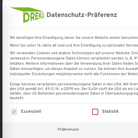
Datenschutz-Präferenz
Terrassenüberdachungen und
Bauelemente für Terrasse und 
DREKU
Komplettsets
Wir benötigen Ihre Einwilligung, bevor Sie unsere Website weiter besuche
GmbH
✔
Wenn Sie unter 16 Jahre alt sind und Ihre Einwilligung zu optionalen Serv
Shop
Terrassenüberdachungen
Sonnenschutz für 
-
VSG-
Wir verwenden Cookies und andere Technologien auf unserer Website. Einig
Terrassenüberdachungen
Glas
verbessern.
Personenbezogene Daten können verarbeitet werden (z. B. IP-A
und
✔
Inhalten.
Weitere Informationen über die Verwendung Ihrer Daten finden Si
Startseite
»
Shop
»
Aluminium Abrutschwinkel m. Schraube
Sonnenschutzsysteme
Gasschiebewände
Daten einzuwilligen, um dieses Angebot zu nutzen.
Sie können Ihre Auswah
individueller Einstellungen möglicherweise nicht alle Funktionen der Websi
✔
Stegplatten
Einige Services verarbeiten personenbezogene Daten in den USA. Mit Ihrer E
den USA gemäß Art. 49 (1) lit. a GDPR ein. Der EuGH stuft die USA als ein
✔
Gefahr, dass US-Behörden personenbezogene Daten in Überwachungsprogr
Sonnenschutz
besteht.
✔
Es folgt eine Liste der Service-Gruppen, für die eine Einw
Essenziell
Statistik
Carports
✔
||
Präferenzen
Dachrinnen
Eindeckung
Deutschlandweite