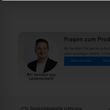
Mehr erfahren
Mehr erfahren
Lieferung
&
Montage
||
Qualität
zu
Fragen zum Prod
fairen
Preisen.
Wir beraten Sie gerne zu Aus
allen wichtigen Details. Schn
Jetzt anrufen
Nach
Sonnenschutz
Sonstiges
Mehr erfahren
Mehr erfahren
Wir beraten aus
Leidenschaft!
Deutschlandweite Lieferung