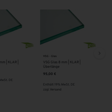
VSG - Glas
VSG 
mm | KLAR |
VSG Glas 8 mm | KLAR |
VSG
Überlänge
74,
95,00
€
 MwSt. DE
Enth
Enthält 19% MwSt. DE
zzgl
zzgl.
Versand