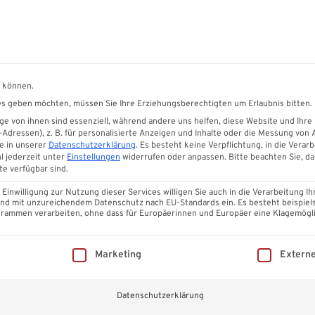
 Sonnenschutzsysteme
Garten
n können.
ices geben möchten, müssen Sie Ihre Erziehungsberechtigten um Erlaubnis bitten.
Ihre Terrasse
Glasschiebewände
Eindeckung
Massivpla
e von ihnen sind essenziell, während andere uns helfen, diese Website und Ihre
dressen), z. B. für personalisierte Anzeigen und Inhalte oder die Messung von
e in unserer
Datenschutzerklärung
.
Es besteht keine Verpflichtung, in die Verarb
l jederzeit unter
Einstellungen
widerrufen oder anpassen.
Bitte beachten Sie, d
te verfügbar sind.
Aluminium Abru
inwilligung zur Nutzung dieser Services willigen Sie auch in die Verarbeitung Ih
 Land mit unzureichendem Datenschutz nach EU-Standards ein. Es besteht beispiel
ammen verarbeiten, ohne dass für Europäerinnen und Europäer eine Klagemögli
4,9
1,80
€
illigung erteilt werden kann. Die erste Service-Gruppe ist ess
Marketing
Extern
Enthält 19% MwSt. DE
zzgl.
Versand
Lieferzeit: ca. 1 - 2 Wochen
Datenschutzerklärung
Fassadenprofile
Glasschieb