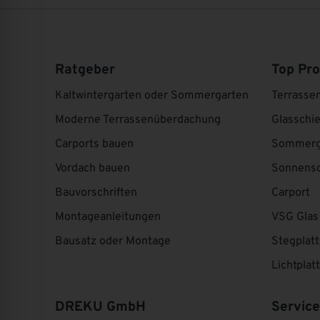
Ratgeber
Top Pr
Kaltwintergarten oder Sommergarten
Terrasse
Moderne Terrassenüberdachung
Glasschi
Carports bauen
Sommerg
Vordach bauen
Sonnens
Bauvorschriften
Carport
Montageanleitungen
VSG Glas
Bausatz oder Montage
Stegplat
Lichtplat
DREKU GmbH
Service