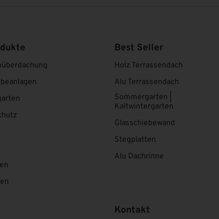
odukte
Best Seller
nüberdachung
Holz Terrassendach
ebeanlagen
Alu Terrassendach
Sommergarten |
arten
Kaltwintergarten
chutz
Glasschiebewand
Stegplatten
Alu Dachrinne
ten
ten
Kontakt