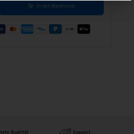
en
Mehr erfahren
In den Warenkorb
gen
Zaunelemente
en
Mehr erfahren
ete Qualität
Support