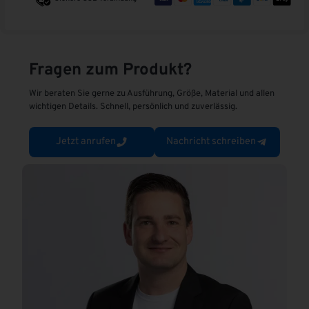
t
e
r
n
Fragen zum Produkt?
a
t
Wir beraten Sie gerne zu Ausführung, Größe, Material und allen
i
wichtigen Details. Schnell, persönlich und zuverlässig.
v
e
Jetzt anrufen
Nachricht schreiben
: