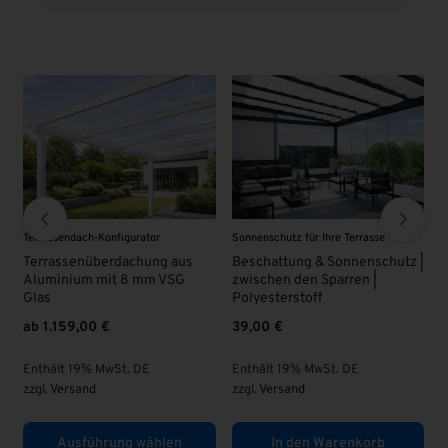
Sonnenschutz für Ihre Terrasse
VSG - Glas
V
Beschattung & Sonnenschutz |
VSG Glas 8 mm | KLAR |
zwischen den Sparren |
63,00
€
Polyesterstoff
39,00
€
Enthält 19% MwSt. DE
zzgl.
Versand
Enthält 19% MwSt. DE
z
zzgl.
Versand
In den Warenkorb
In den Warenkorb