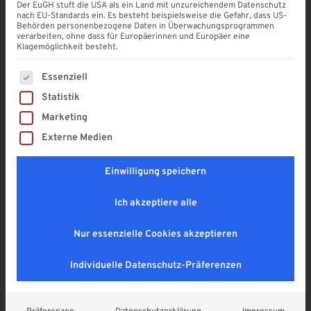
Riefengummiband
Der EuGH stuft die USA als ein Land mit unzureichendem Datenschutz
Auflagegummi 60 mm
nach EU-Standards ein. Es besteht beispielsweise die Gefahr, dass US-
Behörden personenbezogene Daten in Überwachungsprogrammen
verarbeiten, ohne dass für Europäerinnen und Europäer eine
4,9
Klagemöglichkeit besteht.
2,90
€
Es folgt eine Liste der Service-Gruppen, für die eine Einwi
Essenziell
Enthält 19% MwSt. DE
zzgl.
Versand
Statistik
Lieferzeit: vorrätig ab Lager, Paketversand
Marketing
Externe Medien
SOMMER RABATT! (mur am 08. & 09.08.2026
gültig)
Einwilligung speichern
Ich akzeptiere alle
Nur essenzielle Cookies akzeptieren
Individuelle Datenschutz-Präferenzen
In den Warenkorb
A