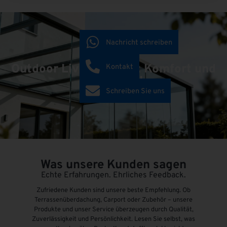
Nachricht schreiben
Outdoor Living schafft Komfort und
Kontakt
Mehrwert!
Schreiben Sie uns
Was unsere Kunden sagen
Echte Erfahrungen. Ehrliches Feedback.
Zufriedene Kunden sind unsere beste Empfehlung. Ob
Terrassenüberdachung, Carport oder Zubehör – unsere
Produkte und unser Service überzeugen durch Qualität,
Zuverlässigkeit und Persönlichkeit. Lesen Sie selbst, was