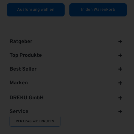
ührung wählen
In den Warenkorb
In den W
Ratgeber
Top Produkte
Best Seller
Marken
DREKU GmbH
Service
VERTRAG WIDERRUFEN