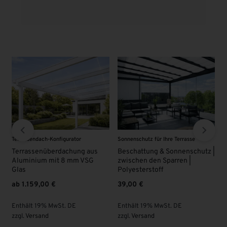
-Konfigurator
Sonnenschutz für Ihre Terrasse
VSG - Glas
überdachung aus
Beschattung & Sonnenschutz |
VSG Glas 8 mm 
 mit 8 mm VSG
zwischen den Sparren |
63,00
€
Polyesterstoff
00
€
39,00
€
Enthält 19% MwS
zzgl.
Versand
% MwSt. DE
Enthält 19% MwSt. DE
d
zzgl.
Versand