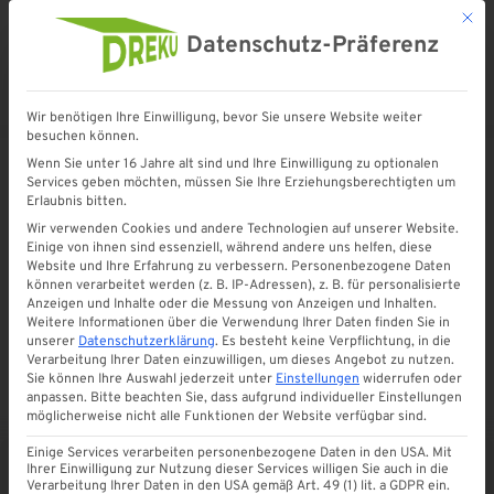
Mit d
Datenschutz-Präferenz
Wir benötigen Ihre Einwilligung, bevor Sie unsere Website weiter
Startseite
»
Shop
»
Riefengummiband Auflagegummi 60 mm
besuchen können.
Wenn Sie unter 16 Jahre alt sind und Ihre Einwilligung zu optionalen
Services geben möchten, müssen Sie Ihre Erziehungsberechtigten um
Erlaubnis bitten.
Wir verwenden Cookies und andere Technologien auf unserer Website.
Einige von ihnen sind essenziell, während andere uns helfen, diese
Website und Ihre Erfahrung zu verbessern.
Personenbezogene Daten
können verarbeitet werden (z. B. IP-Adressen), z. B. für personalisierte
Anzeigen und Inhalte oder die Messung von Anzeigen und Inhalten.
Weitere Informationen über die Verwendung Ihrer Daten finden Sie in
unserer
Datenschutzerklärung
.
Es besteht keine Verpflichtung, in die
Verarbeitung Ihrer Daten einzuwilligen, um dieses Angebot zu nutzen.
Sie können Ihre Auswahl jederzeit unter
Einstellungen
widerrufen oder
anpassen.
Bitte beachten Sie, dass aufgrund individueller Einstellungen
möglicherweise nicht alle Funktionen der Website verfügbar sind.
Einige Services verarbeiten personenbezogene Daten in den USA. Mit
Ihrer Einwilligung zur Nutzung dieser Services willigen Sie auch in die
Verarbeitung Ihrer Daten in den USA gemäß Art. 49 (1) lit. a GDPR ein.