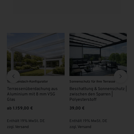
hre Terrasse
VSG - Glas
VSG - Glas
 Sonnenschutz |
VSG Glas 8 mm | KLAR |
VSG Glas 8 mm | KL
parren |
Überlänge
63,00
€
95,00
€
Enthält 19% MwSt. DE
Enthält 19% MwSt. D
zzgl.
Versand
St. DE
zzgl.
Versand