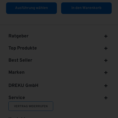
Warenkorb
In den Warenkorb
In den Ware
Ratgeber
Top Produkte
Best Seller
Marken
DREKU GmbH
Service
VERTRAG WIDERRUFEN