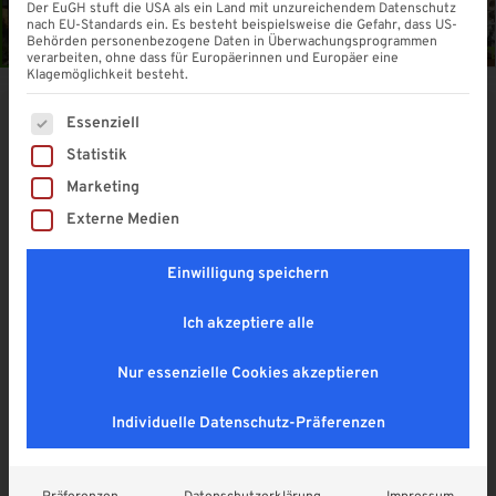
Der EuGH stuft die USA als ein Land mit unzureichendem Datenschutz
nach EU-Standards ein. Es besteht beispielsweise die Gefahr, dass US-
Behörden personenbezogene Daten in Überwachungsprogrammen
verarbeiten, ohne dass für Europäerinnen und Europäer eine
Klagemöglichkeit besteht.
Es folgt eine Liste der Service-Gruppen, für die eine Einwi
Essenziell
-10%
Statistik
Glasschiebewand LOFT aus
Marketing
ESG-Glas bis 3.000 mm | 4 –
Externe Medien
läufig | 3 Scheiben
4,9
Einwilligung speichern
1.659,69
€
Ich akzeptiere alle
Sie sparen:
185,00
€
1.844,10
€
Enthält 19% MwSt. DE
Nur essenzielle Cookies akzeptieren
zzgl.
Versand
Lieferzeit: ca. 2 - 3 Wochen
Individuelle Datenschutz-Präferenzen