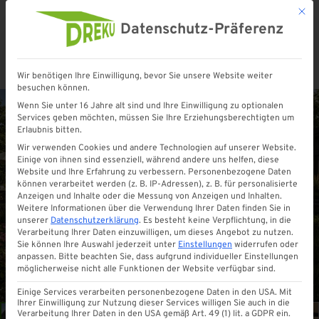
Mit d
Datenschutz-Präferenz
Wir benötigen Ihre Einwilligung, bevor Sie unsere Website weiter
Startseite
»
Shop
»
Glasschiebewand LOFT aus ESG-Glas bis 3.000 mm | 4 – läufig | 3 Scheiben
besuchen können.
Wenn Sie unter 16 Jahre alt sind und Ihre Einwilligung zu optionalen
Services geben möchten, müssen Sie Ihre Erziehungsberechtigten um
Erlaubnis bitten.
Wir verwenden Cookies und andere Technologien auf unserer Website.
Einige von ihnen sind essenziell, während andere uns helfen, diese
Website und Ihre Erfahrung zu verbessern.
Personenbezogene Daten
können verarbeitet werden (z. B. IP-Adressen), z. B. für personalisierte
Anzeigen und Inhalte oder die Messung von Anzeigen und Inhalten.
Weitere Informationen über die Verwendung Ihrer Daten finden Sie in
unserer
Datenschutzerklärung
.
Es besteht keine Verpflichtung, in die
Verarbeitung Ihrer Daten einzuwilligen, um dieses Angebot zu nutzen.
Sie können Ihre Auswahl jederzeit unter
Einstellungen
widerrufen oder
anpassen.
Bitte beachten Sie, dass aufgrund individueller Einstellungen
möglicherweise nicht alle Funktionen der Website verfügbar sind.
Einige Services verarbeiten personenbezogene Daten in den USA. Mit
Ihrer Einwilligung zur Nutzung dieser Services willigen Sie auch in die
Verarbeitung Ihrer Daten in den USA gemäß Art. 49 (1) lit. a GDPR ein.