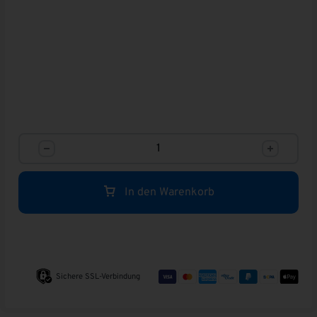
In den Warenkorb
A
Sichere SSL-Verbindung
l
t