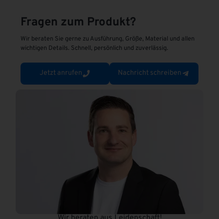
e
r
Fragen zum Produkt?
n
Wir beraten Sie gerne zu Ausführung, Größe, Material und allen
a
wichtigen Details. Schnell, persönlich und zuverlässig.
t
i
Jetzt anrufen
Nachricht schreiben
v
e
:
Wir beraten aus Leidenschaft!