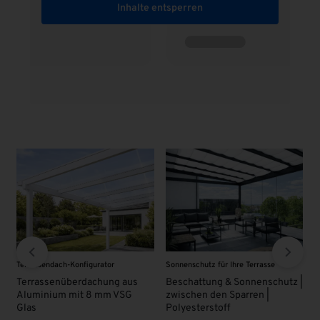
Inhalte entsperren
urator
Sonnenschutz für Ihre Terrasse
VSG - Glas
chung aus
Beschattung & Sonnenschutz |
VSG Glas 8 mm | KLAR
8 mm VSG
zwischen den Sparren |
63,00
€
Polyesterstoff