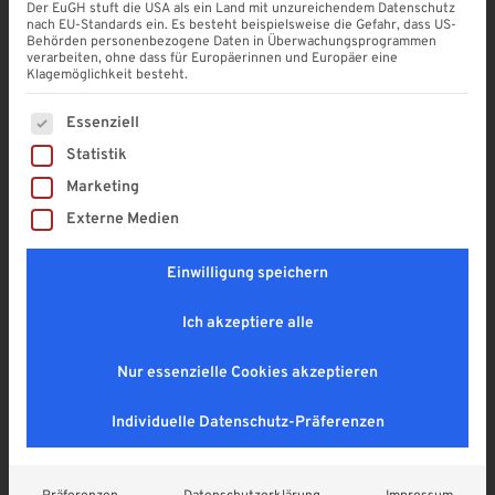
4,9
Der EuGH stuft die USA als ein Land mit unzureichendem Datenschutz
nach EU-Standards ein. Es besteht beispielsweise die Gefahr, dass US-
103,22
€
Behörden personenbezogene Daten in Überwachungsprogrammen
verarbeiten, ohne dass für Europäerinnen und Europäer eine
Enthält 19% MwSt. DE
Klagemöglichkeit besteht.
zzgl.
Versand
Lieferzeit: ca. 1 - 2 Wochen
Es folgt eine Liste der Service-Gruppen, für die eine Einwi
Essenziell
Statistik
Marketing
Externe Medien
Einwilligung speichern
Ich akzeptiere alle
Nur essenzielle Cookies akzeptieren
Individuelle Datenschutz-Präferenzen
In den Warenkorb
A
l
Sichere SSL-Verbindung
t