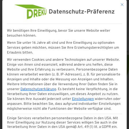
Mit d
Datenschutz-Präferenz
Wir benötigen Ihre Einwilligung, bevor Sie unsere Website weiter
Startseite
»
Shop
»
Mitnehmer Glasschiebewand für 5 Scheiben
besuchen können.
Wenn Sie unter 16 Jahre alt sind und Ihre Einwilligung zu optionalen
Services geben möchten, müssen Sie Ihre Erziehungsberechtigten um
Erlaubnis bitten.
Wir verwenden Cookies und andere Technologien auf unserer Website.
Einige von ihnen sind essenziell, während andere uns helfen, diese
Website und Ihre Erfahrung zu verbessern.
Personenbezogene Daten
können verarbeitet werden (z. B. IP-Adressen), z. B. für personalisierte
Anzeigen und Inhalte oder die Messung von Anzeigen und Inhalten.
Weitere Informationen über die Verwendung Ihrer Daten finden Sie in
unserer
Datenschutzerklärung
.
Es besteht keine Verpflichtung, in die
Verarbeitung Ihrer Daten einzuwilligen, um dieses Angebot zu nutzen.
Sie können Ihre Auswahl jederzeit unter
Einstellungen
widerrufen oder
anpassen.
Bitte beachten Sie, dass aufgrund individueller Einstellungen
möglicherweise nicht alle Funktionen der Website verfügbar sind.
Mitnehmer Glasschiebewand
Einige Services verarbeiten personenbezogene Daten in den USA. Mit
für 5 Scheiben
Ihrer Einwilligung zur Nutzung dieser Services willigen Sie auch in die
Verarbeitung Ihrer Daten in den USA gemäß Art. 49 (1) lit. a GDPR ein.