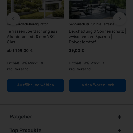
Sonnenschutz für Ihre Terrasse
VSG - Glas
V
Beschattung & Sonnenschutz |
VSG Glas 8 mm | KLAR |
zwischen den Sparren |
63,00
€
Polyesterstoff
39,00
€
Enthält 19% MwSt. DE
zzgl.
Versand
Enthält 19% MwSt. DE
z
zzgl.
Versand
In den Warenkorb
In den Warenkorb
Ratgeber
Top Produkte