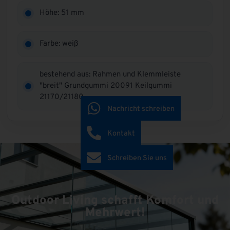
Höhe: 51 mm
Farbe: weiß
bestehend aus: Rahmen und Klemmleiste
"breit" Grundgummi 20091 Keilgummi
21170/21180
Nachricht schreiben
Kontakt
Schreiben Sie uns
Outdoor Living schafft Komfort und
Mehrwert!