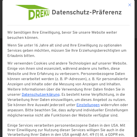
Mit d
Datenschutz-Präferenz
Wir benötigen Ihre Einwilligung, bevor Sie unsere Website weiter
Startseite
»
Shop
»
Rahmenprofil Edel | WEISS | 8 & 10 MM | für FESTE SEITENWAND
besuchen können.
Wenn Sie unter 16 Jahre alt sind und Ihre Einwilligung zu optionalen
Services geben möchten, müssen Sie Ihre Erziehungsberechtigten um
Erlaubnis bitten.
Wir verwenden Cookies und andere Technologien auf unserer Website.
Einige von ihnen sind essenziell, während andere uns helfen, diese
Website und Ihre Erfahrung zu verbessern.
Personenbezogene Daten
können verarbeitet werden (z. B. IP-Adressen), z. B. für personalisierte
Anzeigen und Inhalte oder die Messung von Anzeigen und Inhalten.
Weitere Informationen über die Verwendung Ihrer Daten finden Sie in
unserer
Datenschutzerklärung
.
Es besteht keine Verpflichtung, in die
Verarbeitung Ihrer Daten einzuwilligen, um dieses Angebot zu nutzen.
Sie können Ihre Auswahl jederzeit unter
Einstellungen
widerrufen oder
anpassen.
Bitte beachten Sie, dass aufgrund individueller Einstellungen
möglicherweise nicht alle Funktionen der Website verfügbar sind.
Einige Services verarbeiten personenbezogene Daten in den USA. Mit
Ihrer Einwilligung zur Nutzung dieser Services willigen Sie auch in die
Verarbeitung Ihrer Daten in den USA gemäß Art. 49 (1) lit. a GDPR ein.