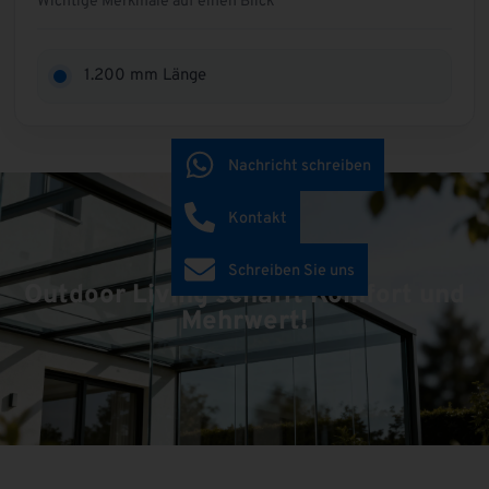
Wichtige Merkmale auf einen Blick
1.200 mm Länge
Nachricht schreiben
Kontakt
Schreiben Sie uns
Outdoor Living schafft Komfort und
Mehrwert!