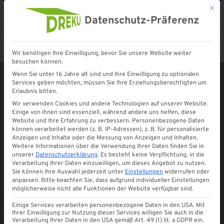
Mit d
Datenschutz-Präferenz
Wir benötigen Ihre Einwilligung, bevor Sie unsere Website weiter
Startseite
»
Shop
»
Keje Bedienstange für Plissees
besuchen können.
Wenn Sie unter 16 Jahre alt sind und Ihre Einwilligung zu optionalen
Services geben möchten, müssen Sie Ihre Erziehungsberechtigten um
Erlaubnis bitten.
Wir verwenden Cookies und andere Technologien auf unserer Website.
Einige von ihnen sind essenziell, während andere uns helfen, diese
Website und Ihre Erfahrung zu verbessern.
Personenbezogene Daten
können verarbeitet werden (z. B. IP-Adressen), z. B. für personalisierte
Anzeigen und Inhalte oder die Messung von Anzeigen und Inhalten.
Weitere Informationen über die Verwendung Ihrer Daten finden Sie in
unserer
Datenschutzerklärung
.
Es besteht keine Verpflichtung, in die
Verarbeitung Ihrer Daten einzuwilligen, um dieses Angebot zu nutzen.
Sie können Ihre Auswahl jederzeit unter
Einstellungen
widerrufen oder
anpassen.
Bitte beachten Sie, dass aufgrund individueller Einstellungen
möglicherweise nicht alle Funktionen der Website verfügbar sind.
Einige Services verarbeiten personenbezogene Daten in den USA. Mit
Ihrer Einwilligung zur Nutzung dieser Services willigen Sie auch in die
Verarbeitung Ihrer Daten in den USA gemäß Art. 49 (1) lit. a GDPR ein.