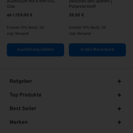
Aluminium mit 8 mm VSG
zwischen den Sparren |
63
Glas
Polyesterstoff
ab
1.159,00
€
39,00
€
En
zzg
Enthält 19% MwSt. DE
Enthält 19% MwSt. DE
zzgl.
Versand
zzgl.
Versand
Ausführung wählen
In den Warenkorb
Ratgeber
Top Produkte
Best Seller
Marken