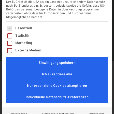
Der EuGH stuft die USA als ein Land mit unzureichendem Datenschutz
nach EU-Standards ein. Es besteht beispielsweise die Gefahr, dass US-
Behörden personenbezogene Daten in Überwachungsprogrammen
verarbeiten, ohne dass für Europäerinnen und Europäer eine
Klagemöglichkeit besteht.
Es folgt eine Liste der Service-Gruppen, für die eine Einwi
Essenziell
Statistik
Marketing
Externe Medien
Einwilligung speichern
Ich akzeptiere alle
Keje Bedienstange für Plissees
Nur essenzielle Cookies akzeptieren
4,9
29,90
€
Individuelle Datenschutz-Präferenzen
Enthält 19% MwSt. DE
zzgl.
Versand
Lieferzeit: ca. 2 - 3 Wochen