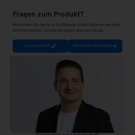
r
n
Fragen zum Produkt?
a
t
Wir beraten Sie gerne zu Ausführung, Größe, Material und allen
i
wichtigen Details. Schnell, persönlich und zuverlässig.
v
e
Jetzt anrufen
Nachricht schreiben
: