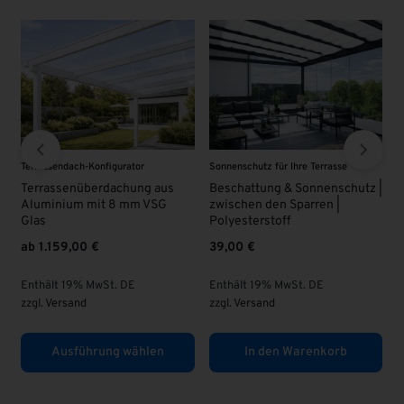
Terrassendach-Konfigurator
Sonnenschutz für Ihre Terrasse
VSG 
Terrassenüberdachung aus
Beschattung & Sonnenschutz |
VSG
Aluminium mit 8 mm VSG
zwischen den Sparren |
63,
Glas
Polyesterstoff
ab
1.159,00
€
39,00
€
Enth
zzgl
Enthält 19% MwSt. DE
Enthält 19% MwSt. DE
zzgl.
Versand
zzgl.
Versand
Ausführung wählen
In den Warenkorb