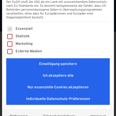
Der EuGH stuft die USA als ein Land mit unzureichendem Datenschutz
nach EU-Standards ein. Es besteht beispielsweise die Gefahr, dass US-
Behörden personenbezogene Daten in Überwachungsprogrammen
verarbeiten, ohne dass für Europäerinnen und Europäer eine
Klagemöglichkeit besteht.
Es folgt eine Liste der Service-Gruppen, für die eine Einwi
Essenziell
Statistik
Marketing
Aluminium U – Profil 16 mm |
Externe Medien
Kurzlänge
4,9
Einwilligung speichern
5,90
€
Ich akzeptiere alle
Enthält 19% MwSt. DE
zzgl.
Versand
Nur essenzielle Cookies akzeptieren
Lieferzeit: vorrätig ab Lager, Paketversand
Individuelle Datenschutz-Präferenzen
Länge
*