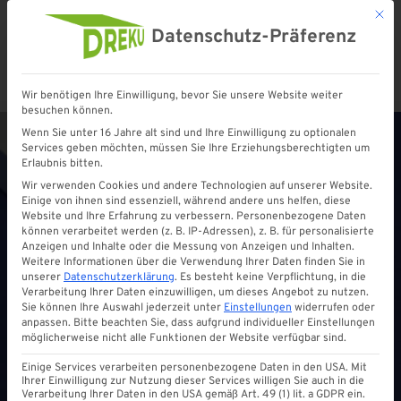
Mit d
Datenschutz-Präferenz
Wir benötigen Ihre Einwilligung, bevor Sie unsere Website weiter
Startseite
»
Shop
»
Aluminium U – Profil 16 mm | Kurzlänge
besuchen können.
Wenn Sie unter 16 Jahre alt sind und Ihre Einwilligung zu optionalen
Services geben möchten, müssen Sie Ihre Erziehungsberechtigten um
Erlaubnis bitten.
Wir verwenden Cookies und andere Technologien auf unserer Website.
Einige von ihnen sind essenziell, während andere uns helfen, diese
Website und Ihre Erfahrung zu verbessern.
Personenbezogene Daten
können verarbeitet werden (z. B. IP-Adressen), z. B. für personalisierte
Anzeigen und Inhalte oder die Messung von Anzeigen und Inhalten.
Weitere Informationen über die Verwendung Ihrer Daten finden Sie in
unserer
Datenschutzerklärung
.
Es besteht keine Verpflichtung, in die
Verarbeitung Ihrer Daten einzuwilligen, um dieses Angebot zu nutzen.
Sie können Ihre Auswahl jederzeit unter
Einstellungen
widerrufen oder
anpassen.
Bitte beachten Sie, dass aufgrund individueller Einstellungen
möglicherweise nicht alle Funktionen der Website verfügbar sind.
Einige Services verarbeiten personenbezogene Daten in den USA. Mit
Ihrer Einwilligung zur Nutzung dieser Services willigen Sie auch in die
Verarbeitung Ihrer Daten in den USA gemäß Art. 49 (1) lit. a GDPR ein.