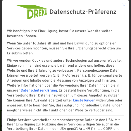
Mit d
Datenschutz-Präferenz
Wir benötigen Ihre Einwilligung, bevor Sie unsere Website weiter
Startseite
»
Shop
»
Pfostenträger H-Form 140 mm
besuchen können.
Wenn Sie unter 16 Jahre alt sind und Ihre Einwilligung zu optionalen
Services geben möchten, müssen Sie Ihre Erziehungsberechtigten um
Erlaubnis bitten.
Wir verwenden Cookies und andere Technologien auf unserer Website.
Einige von ihnen sind essenziell, während andere uns helfen, diese
Website und Ihre Erfahrung zu verbessern.
Personenbezogene Daten
können verarbeitet werden (z. B. IP-Adressen), z. B. für personalisierte
Anzeigen und Inhalte oder die Messung von Anzeigen und Inhalten.
Weitere Informationen über die Verwendung Ihrer Daten finden Sie in
unserer
Datenschutzerklärung
.
Es besteht keine Verpflichtung, in die
Verarbeitung Ihrer Daten einzuwilligen, um dieses Angebot zu nutzen.
Sie können Ihre Auswahl jederzeit unter
Einstellungen
widerrufen oder
anpassen.
Bitte beachten Sie, dass aufgrund individueller Einstellungen
möglicherweise nicht alle Funktionen der Website verfügbar sind.
Einige Services verarbeiten personenbezogene Daten in den USA. Mit
Ihrer Einwilligung zur Nutzung dieser Services willigen Sie auch in die
Verarbeitung Ihrer Daten in den USA gemäß Art. 49 (1) lit. a GDPR ein.