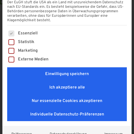
Der EuGH stuft die USA als ein Land mit unzureichendem Datenschutz
nach EU-Standards ein. Es besteht beispielsweise die Gefahr, dass US-
Behörden personenbezogene Daten in Überwachungsprogrammen
verarbeiten, ohne dass für Europäerinnen und Europäer eine
Klagemöglichkeit besteht.
Pfostenträger H-Form 140 mm
Es folgt eine Liste der Service-Gruppen, für die eine Einwi
Essenziell
4,9
Statistik
19,90
€
Marketing
Enthält 19% MwSt. DE
zzgl.
Versand
Externe Medien
Lieferzeit: ca. 1 - 2 Wochen
Einwilligung speichern
Ich akzeptiere alle
In den Warenkorb
A
Nur essenzielle Cookies akzeptieren
l
Sichere SSL-Verbindung
t
Individuelle Datenschutz-Präferenzen
e
r