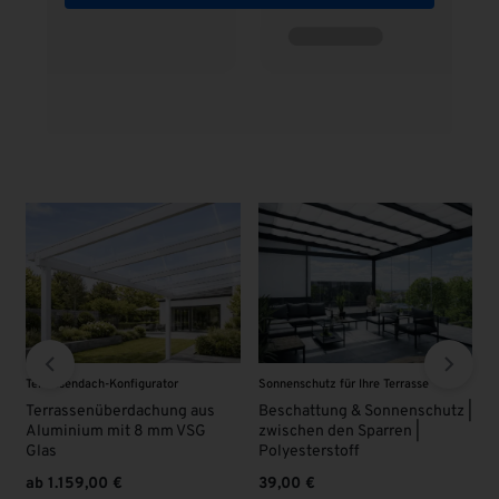
m
Terrassendach-Konfigurator
Sonnenschutz für Ihre Terrasse
V
Terrassenüberdachung aus
Beschattung & Sonnenschutz |
V
Aluminium mit 8 mm VSG
zwischen den Sparren |
Glas
Polyesterstoff
ab
1.159,00
€
39,00
€
E