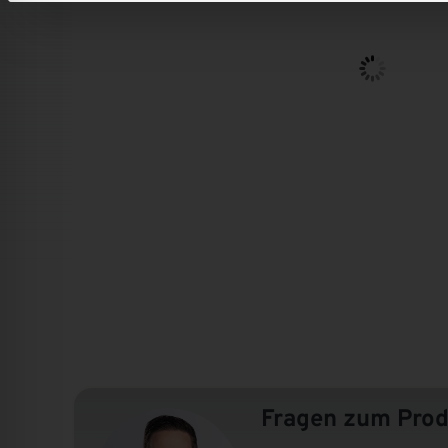
Mehr erfahren
Mehr erfahren
Lieferung
&
Montage
||
Qualität
zu
fairen
Preisen.
Sonnenschutz
Sonstiges
Mehr erfahren
Mehr erfahren
Fragen zum Prod