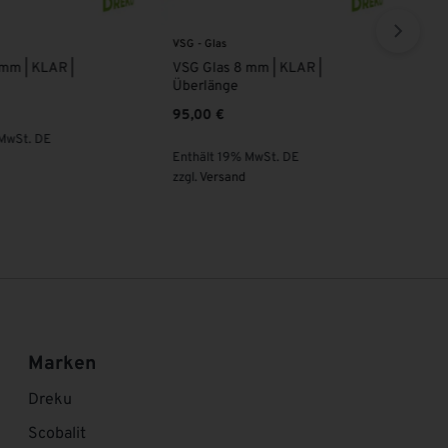
VSG - Glas
VSG 
 mm | KLAR |
VSG Glas 8 mm | MATTWEISS |
VSG
Übe
74,00
€
105
Enthält 19% MwSt. DE
 MwSt. DE
Ent
zzgl.
Versand
zzgl
Marken
Dreku
Scobalit