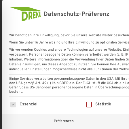
Datenschutz-Präferenz
Terrassenüberdachungen und
Bauelemente für Terrasse und 
DREKU
Komplettsets
Wir benötigen Ihre Einwilligung, bevor Sie unsere Website weiter besuche
GmbH
✔
Wenn Sie unter 16 Jahre alt sind und Ihre Einwilligung zu optionalen Serv
Shop
Terrassenüberdachungen
Sonnenschutz für 
-
VSG-
Wir verwenden Cookies und andere Technologien auf unserer Website. Einig
Terrassenüberdachungen
Glas
verbessern.
Personenbezogene Daten können verarbeitet werden (z. B. IP-A
und
✔
Inhalten.
Weitere Informationen über die Verwendung Ihrer Daten finden Si
Startseite
»
Shop
»
V2A Unterlegscheibe M12 klein
Sonnenschutzsysteme
Gasschiebewände
Daten einzuwilligen, um dieses Angebot zu nutzen.
Sie können Ihre Auswah
individueller Einstellungen möglicherweise nicht alle Funktionen der Websi
✔
Stegplatten
Einige Services verarbeiten personenbezogene Daten in den USA. Mit Ihrer E
den USA gemäß Art. 49 (1) lit. a GDPR ein. Der EuGH stuft die USA als ein
✔
Gefahr, dass US-Behörden personenbezogene Daten in Überwachungsprogr
Sonnenschutz
besteht.
✔
Es folgt eine Liste der Service-Gruppen, für die eine Einw
Essenziell
Statistik
Carports
✔
||
Präferenzen
Dachrinnen
Eindeckung
Deutschlandweite