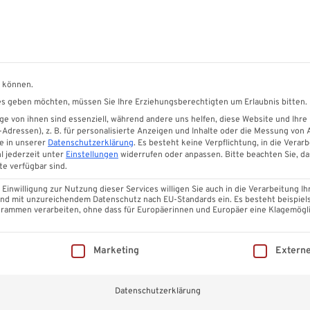
 Sonnenschutzsysteme
Garten
n können.
ices geben möchten, müssen Sie Ihre Erziehungsberechtigten um Erlaubnis bitten.
Ihre Terrasse
Glasschiebewände
Eindeckung
Massivpla
e von ihnen sind essenziell, während andere uns helfen, diese Website und Ihre
dressen), z. B. für personalisierte Anzeigen und Inhalte oder die Messung von
e in unserer
Datenschutzerklärung
.
Es besteht keine Verpflichtung, in die Verarb
l jederzeit unter
Einstellungen
widerrufen oder anpassen.
Bitte beachten Sie, d
te verfügbar sind.
V2A Unterlegsc
inwilligung zur Nutzung dieser Services willigen Sie auch in die Verarbeitung Ih
 Land mit unzureichendem Datenschutz nach EU-Standards ein. Es besteht beispiel
ammen verarbeiten, ohne dass für Europäerinnen und Europäer eine Klagemögli
4,9
0,22
€
illigung erteilt werden kann. Die erste Service-Gruppe ist ess
Marketing
Extern
Enthält 19% MwSt. DE
zzgl.
Versand
Lieferzeit: ca. 1 - 2 Wochen
Datenschutzerklärung
Fassadenprofile
Glasschieb