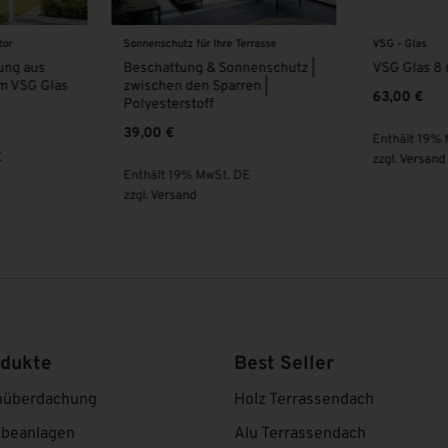
rrasse
VSG - Glas
VSG - Glas
enschutz |
VSG Glas 8 mm | KLAR |
VSG Glas 8
en |
Überlänge
63,00
€
95,00
€
Enthält 19% MwSt. DE
Enthält 19%
zzgl.
Versand
E
zzgl.
Versand
odukte
Best Seller
nüberdachung
Holz Terrassendach
ebeanlagen
Alu Terrassendach