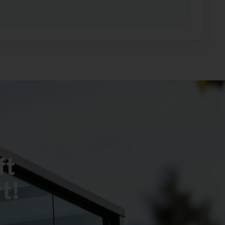
ft
t!