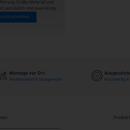
führung, Größe, Material und
ell, persönlich und zuverlässig.
richt schreiben
Montage vor Ort
Ausgezeichn
Professionell & fachgerecht
Hochwertig & 
onen
Produkt