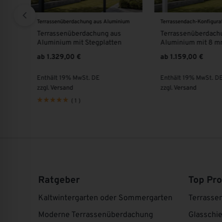
ium
Terrassendach-Konfigurator
Sonnenschutz für Ihre Te
Terrassenüberdachung aus
Beschattung & Sonn
Aluminium mit 8 mm VSG Glas
zwischen den Sparr
Polyesterstoff
ab
1.159,00
€
39,00
€
Enthält 19% MwSt. DE
Enthält 19% MwSt. D
zzgl.
Versand
zzgl.
Versand
Ratgeber
Top Pr
Kaltwintergarten oder Sommergarten
Terrasse
Moderne Terrassenüberdachung
Glasschi