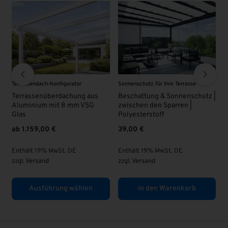
e
VSG - Glas
VSG - Glas
chutz |
VSG Glas 8 mm | KLAR |
VSG Glas 8 mm | KLAR |
Überlänge
63,00
€
95,00
€
Enthält 19% MwSt. DE
Enthält 19% MwSt. DE
zzgl.
Versand
zzgl.
Versand
b
In den Warenkorb
In den Warenkorb