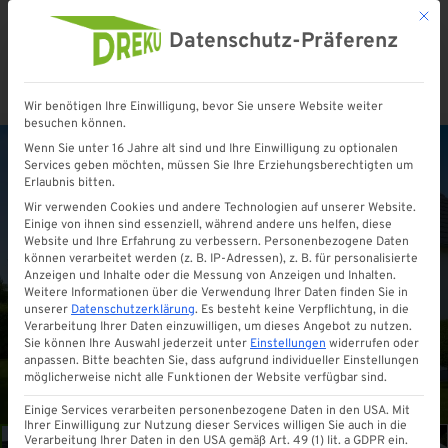
Mit d
Datenschutz-Präferenz
Wir benötigen Ihre Einwilligung, bevor Sie unsere Website weiter
Startseite
»
Shop
»
ANLEHN Carport aus Aluminium mit 8 mm VSG Glas
besuchen können.
Wenn Sie unter 16 Jahre alt sind und Ihre Einwilligung zu optionalen
Services geben möchten, müssen Sie Ihre Erziehungsberechtigten um
Erlaubnis bitten.
Wir verwenden Cookies und andere Technologien auf unserer Website.
Einige von ihnen sind essenziell, während andere uns helfen, diese
Website und Ihre Erfahrung zu verbessern.
Personenbezogene Daten
können verarbeitet werden (z. B. IP-Adressen), z. B. für personalisierte
Anzeigen und Inhalte oder die Messung von Anzeigen und Inhalten.
Weitere Informationen über die Verwendung Ihrer Daten finden Sie in
unserer
Datenschutzerklärung
.
Es besteht keine Verpflichtung, in die
Verarbeitung Ihrer Daten einzuwilligen, um dieses Angebot zu nutzen.
Sie können Ihre Auswahl jederzeit unter
Einstellungen
widerrufen oder
anpassen.
Bitte beachten Sie, dass aufgrund individueller Einstellungen
möglicherweise nicht alle Funktionen der Website verfügbar sind.
Einige Services verarbeiten personenbezogene Daten in den USA. Mit
Ihrer Einwilligung zur Nutzung dieser Services willigen Sie auch in die
Verarbeitung Ihrer Daten in den USA gemäß Art. 49 (1) lit. a GDPR ein.