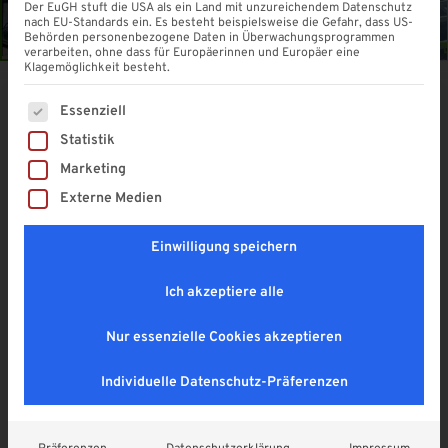
Der EuGH stuft die USA als ein Land mit unzureichendem Datenschutz
nach EU-Standards ein. Es besteht beispielsweise die Gefahr, dass US-
Behörden personenbezogene Daten in Überwachungsprogrammen
verarbeiten, ohne dass für Europäerinnen und Europäer eine
Klagemöglichkeit besteht.
Es folgt eine Liste der Service-Gruppen, für die eine Einwi
Essenziell
ANLEHN Carport aus
Statistik
Aluminium mit 8 mm VSG Glas
Marketing
4,9
Externe Medien
ab
1.159,00
€
Enthält 19% MwSt. DE
Einwilligung speichern
zzgl.
Versand
Lieferzeit: ca. 1 - 2 Wochen
Ich akzeptiere alle
Breite
Nur essenzielle Cookies akzeptieren
Individuelle Datenschutz-Präferenzen
Tiefe