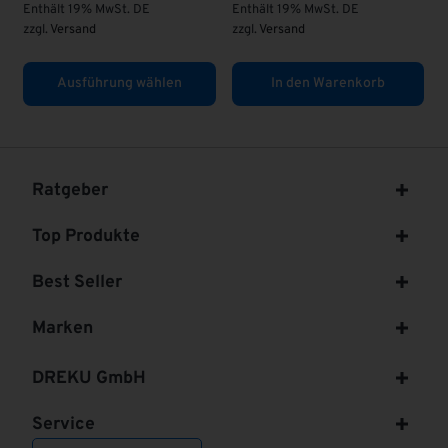
 19% MwSt. DE
zzgl.
Versand
sand
n den Warenkorb
In den Warenkorb
In de
Ratgeber
Top Produkte
Best Seller
Marken
DREKU GmbH
Service