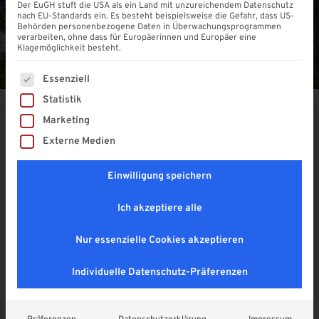
Der EuGH stuft die USA als ein Land mit unzureichendem Datenschutz
nach EU-Standards ein. Es besteht beispielsweise die Gefahr, dass US-
Behörden personenbezogene Daten in Überwachungsprogrammen
verarbeiten, ohne dass für Europäerinnen und Europäer eine
Klagemöglichkeit besteht.
Es folgt eine Liste der Service-Gruppen, für die eine Einwi
Essenziell
Statistik
Marketing
LAMELLENDACH | ELEKTRISCH
Externe Medien
| FREISTEHEND
Einwilligung speichern
4,9
ab
5.999,00
€
Ich akzeptiere alle
Enthält 19% MwSt. DE
zzgl.
Versand
Nur essenzielle Cookies akzeptieren
Zurücksetzen
Größe
Individuelle Datenschutz-Präferenzen