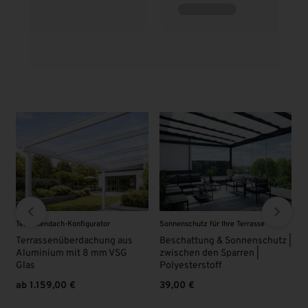
utz für Ihre Terrasse
VSG - Glas
VSG - Glas
tung & Sonnenschutz |
VSG Glas 8 mm | KLAR |
VSG Glas 8 
n den Sparren |
Überlänge
63,00
€
erstoff
95,00
€
€
Enthält 19% MwSt. DE
Enthält 19% 
zzgl.
Versand