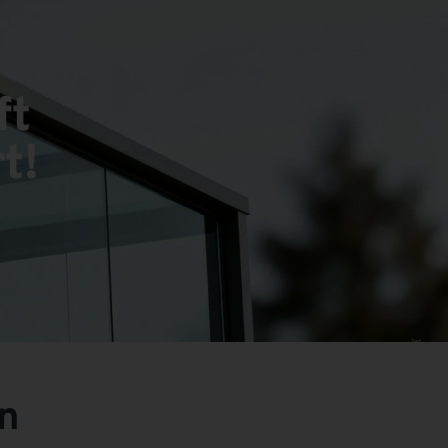
ft
t!
n