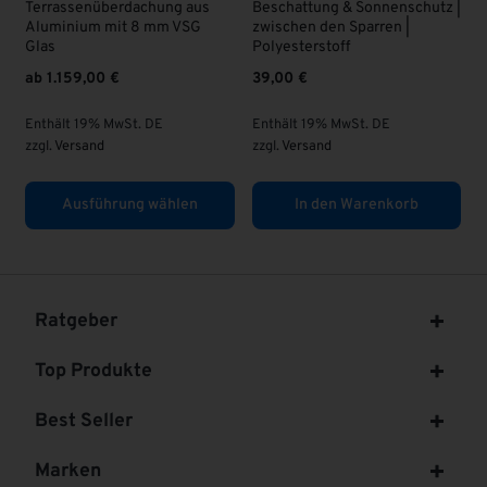
rdachung aus
Beschattung & Sonnenschutz |
VSG Glas 8 mm | K
it 8 mm VSG
zwischen den Sparren |
63,00
€
Polyesterstoff
39,00
€
Enthält 19% MwSt. 
zzgl.
Versand
wSt. DE
Enthält 19% MwSt. DE
zzgl.
Versand
ung wählen
In den Warenkorb
In den Ware
Ratgeber
Top Produkte
Best Seller
Marken