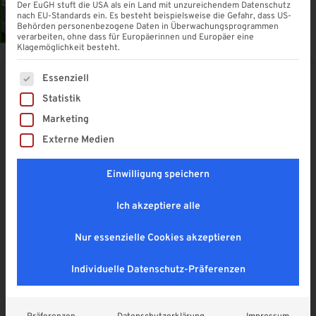
Der EuGH stuft die USA als ein Land mit unzureichendem Datenschutz
nach EU-Standards ein. Es besteht beispielsweise die Gefahr, dass US-
Behörden personenbezogene Daten in Überwachungsprogrammen
verarbeiten, ohne dass für Europäerinnen und Europäer eine
Klagemöglichkeit besteht.
Es folgt eine Liste der Service-Gruppen, für die eine Einwi
Essenziell
Pultvordach Braunschweig 200
Statistik
4,9
Marketing
558,00
€
Externe Medien
Enthält 19% MwSt. DE
zzgl.
Versand
Einwilligung speichern
Lieferzeit: ca. 1 - 2 Wochen
Ich akzeptiere alle
Nur essenzielle Cookies akzeptieren
In den Warenkorb
Individuelle Datenschutz-Präferenzen