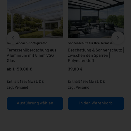
errasse
VSG - Glas
VSG - Glas
nenschutz |
VSG Glas 8 mm | KLAR |
VSG Glas 8 mm | KLAR 
en |
Überlänge
63,00
€
95,00
€
Enthält 19% MwSt. DE
Enthält 19% MwSt. DE
zzgl.
Versand
DE
zzgl.
Versand
nkorb
In den Warenkorb
In den Warenkor