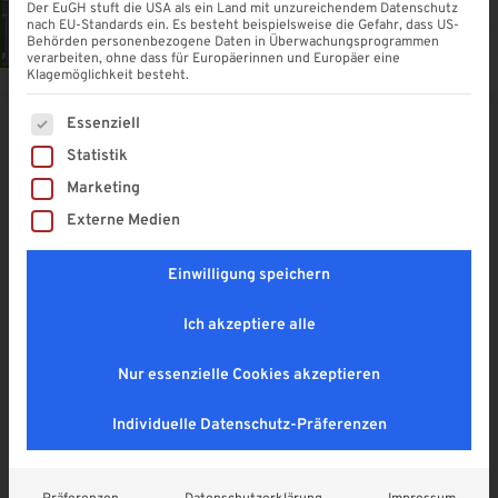
Der EuGH stuft die USA als ein Land mit unzureichendem Datenschutz
nach EU-Standards ein. Es besteht beispielsweise die Gefahr, dass US-
Behörden personenbezogene Daten in Überwachungsprogrammen
verarbeiten, ohne dass für Europäerinnen und Europäer eine
Klagemöglichkeit besteht.
Es folgt eine Liste der Service-Gruppen, für die eine Einwi
Essenziell
Pultvordach Wolfsburg 270
Statistik
4,9
Marketing
ab
789,00
€
Externe Medien
Enthält 19% MwSt. DE
zzgl.
Versand
Einwilligung speichern
Lieferzeit: ca. 1 - 2 Wochen
Ich akzeptiere alle
Farbe Eindeckung
Nur essenzielle Cookies akzeptieren
Individuelle Datenschutz-Präferenzen