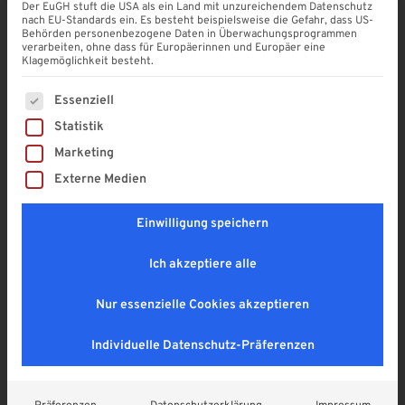
Der EuGH stuft die USA als ein Land mit unzureichendem Datenschutz
nach EU-Standards ein. Es besteht beispielsweise die Gefahr, dass US-
Behörden personenbezogene Daten in Überwachungsprogrammen
Kunststoff U-Profil aus PVC
verarbeiten, ohne dass für Europäerinnen und Europäer eine
Klagemöglichkeit besteht.
4,9
19,20
€
Es folgt eine Liste der Service-Gruppen, für die eine Einwi
Essenziell
Enthält 19% MwSt. DE
Statistik
zzgl.
Versand
Marketing
Lieferzeit: ca. 1 - 2 Wochen
Externe Medien
SOMMER RABATT! (mur am 08. & 09.08.2026
Einwilligung speichern
gültig)
Zurücksetzen
Ich akzeptiere alle
Stärke
Nur essenzielle Cookies akzeptieren
Individuelle Datenschutz-Präferenzen