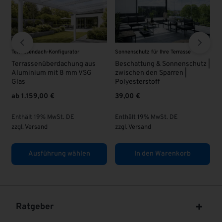
Terrassendach-Konfigurator
Sonnenschutz für Ihre Terrasse
VS
Terrassenüberdachung aus
Beschattung & Sonnenschutz |
V
Aluminium mit 8 mm VSG
zwischen den Sparren |
6
Glas
Polyesterstoff
ab
1.159,00
€
39,00
€
E
zz
Enthält 19% MwSt. DE
Enthält 19% MwSt. DE
zzgl.
Versand
zzgl.
Versand
Ausführung wählen
In den Warenkorb
Ratgeber