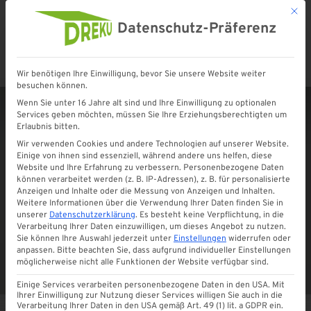
Mit d
Datenschutz-Präferenz
Wir benötigen Ihre Einwilligung, bevor Sie unsere Website weiter
Startseite
»
Shop
»
Kunststoff U-Profil aus PVC
besuchen können.
Wenn Sie unter 16 Jahre alt sind und Ihre Einwilligung zu optionalen
Services geben möchten, müssen Sie Ihre Erziehungsberechtigten um
Erlaubnis bitten.
Wir verwenden Cookies und andere Technologien auf unserer Website.
Einige von ihnen sind essenziell, während andere uns helfen, diese
Website und Ihre Erfahrung zu verbessern.
Personenbezogene Daten
können verarbeitet werden (z. B. IP-Adressen), z. B. für personalisierte
Anzeigen und Inhalte oder die Messung von Anzeigen und Inhalten.
Weitere Informationen über die Verwendung Ihrer Daten finden Sie in
unserer
Datenschutzerklärung
.
Es besteht keine Verpflichtung, in die
Verarbeitung Ihrer Daten einzuwilligen, um dieses Angebot zu nutzen.
Sie können Ihre Auswahl jederzeit unter
Einstellungen
widerrufen oder
anpassen.
Bitte beachten Sie, dass aufgrund individueller Einstellungen
möglicherweise nicht alle Funktionen der Website verfügbar sind.
Einige Services verarbeiten personenbezogene Daten in den USA. Mit
Ihrer Einwilligung zur Nutzung dieser Services willigen Sie auch in die
Verarbeitung Ihrer Daten in den USA gemäß Art. 49 (1) lit. a GDPR ein.