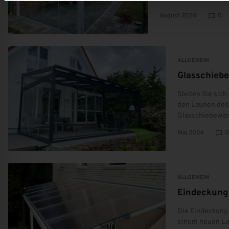
&
August 2024
0
Montage
||
Qualität
zu
ALLGEMEIN
fairen
Glasschiebe
Sonnenschutz
Sonstiges
Preisen.
Mehr erfahren
Mehr erfahren
Stellen Sie sich
den Launen des
Glasschiebewan
Mai 2024
0
ALLGEMEIN
Eindeckung
Die Eindeckung 
einem neuen Lic