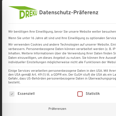
Shop
Terrassenüberdachungen
Datenschutz-Präferenz
DREKU
Komplettsets
Startseite
»
Archive für Malte Krekeler
»
Seite 2
GmbH
✔
Wir benötigen Ihre Einwilligung, bevor Sie unsere Website weiter besuche
-
VSG-
Wenn Sie unter 16 Jahre alt sind und Ihre Einwilligung zu optionalen Serv
Terrassenüberdachungen
Glas
Wir verwenden Cookies und andere Technologien auf unserer Website. Einig
und
✔
verbessern.
Personenbezogene Daten können verarbeitet werden (z. B. IP-A
Sonnenschutzsysteme
Gasschiebewände
Inhalten.
Weitere Informationen über die Verwendung Ihrer Daten finden Si
Daten einzuwilligen, um dieses Angebot zu nutzen.
Sie können Ihre Auswah
✔
individueller Einstellungen möglicherweise nicht alle Funktionen der Websi
Stegplatten
Einige Services verarbeiten personenbezogene Daten in den USA. Mit Ihrer E
✔
den USA gemäß Art. 49 (1) lit. a GDPR ein. Der EuGH stuft die USA als ein
Sonnenschutz
Gefahr, dass US-Behörden personenbezogene Daten in Überwachungsprogr
besteht.
✔
Dachrinnen
Eindeckung
ALLGEMEIN
Carports
Mehr erfahren
Mehr erfahren
Es folgt eine Liste der Service-Gruppen, für die eine Einw
Essenziell
Statistik
Wintergarten se
✔
||
Den Wintergarten selb
Deutschlandweite
Präferenzen
verschönert und auch 
Lieferung
zum Bau des Winterg