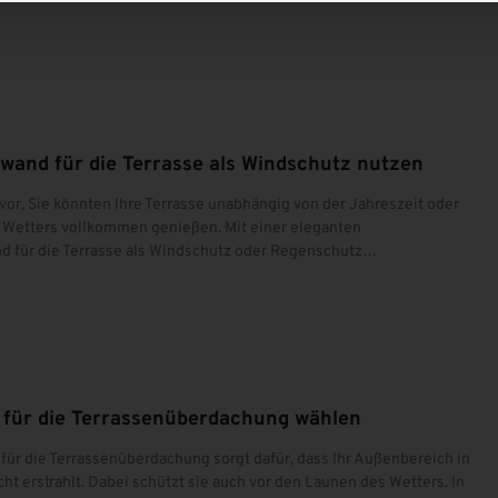
wand für die Terrasse als Windschutz nutzen
Terrassendach Konfigurator
Überdachun
Mehr erfahren
Mehr erfahr
 vor, Sie könnten Ihre Terrasse unabhängig von der Jahreszeit oder
 Wetters vollkommen genießen. Mit einer eleganten
d für die Terrasse als Windschutz oder Regenschutz…
 für die Terrassenüberdachung wählen
für die Terrassenüberdachung sorgt dafür, dass Ihr Außenbereich in
ht erstrahlt. Dabei schützt sie auch vor den Launen des Wetters. In