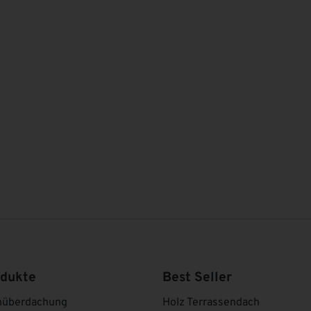
odukte
Best Seller
nüberdachung
Holz Terrassendach