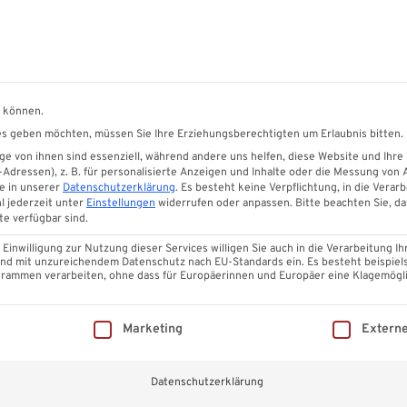
Sonnenschutz für Ihre Terrasse
Glasschiebewände
Eind
n können.
ices geben möchten, müssen Sie Ihre Erziehungsberechtigten um Erlaubnis bitten.
e von ihnen sind essenziell, während andere uns helfen, diese Website und Ihre
Autor:
Malte Krekeler
dressen), z. B. für personalisierte Anzeigen und Inhalte oder die Messung von
e in unserer
Datenschutzerklärung
.
Es besteht keine Verpflichtung, in die Verarb
l jederzeit unter
Einstellungen
widerrufen oder anpassen.
Bitte beachten Sie, d
te verfügbar sind.
inwilligung zur Nutzung dieser Services willigen Sie auch in die Verarbeitung Ih
 Land mit unzureichendem Datenschutz nach EU-Standards ein. Es besteht beispiel
ammen verarbeiten, ohne dass für Europäerinnen und Europäer eine Klagemögli
Fassadenprofile
Glasschieb
Mehr erfahren
Mehr erfahr
illigung erteilt werden kann. Die erste Service-Gruppe ist ess
Marketing
Extern
lbst bauen leicht gemacht
st zu bauen kann eine interessante Erfahrung sein, die Ihr Heim
Datenschutzerklärung
einen nahtlosen Übergang zur Natur schafft. In diesem Blogbeitrag,
artens, führen…