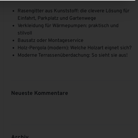
Rasengitter aus Kunststoff: die clevere Lösung für
Einfahrt, Parkplatz und Gartenwege
Verkleidung für Wärmepumpen: praktisch und
stilvoll
Bausatz oder Montageservice
Holz-Pergola (modern): Welche Holzart eignet sich?
gen
Zaunelemente
Moderne Terrassenüberdachung: So sieht sie aus!
en
Mehr erfahren
Neueste Kommentare
Archiv