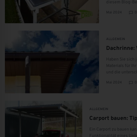
diesem Blog-Bei
Mai 2024
0
ALLGEMEIN
Dachrinne: 
Haben Sie sich 
Materials für Ih
und die untersc
Mai 2024
0
ALLGEMEIN
Carport bauen: Ti
Ein Carport zu bauen kan
Funktionalität eines Unte