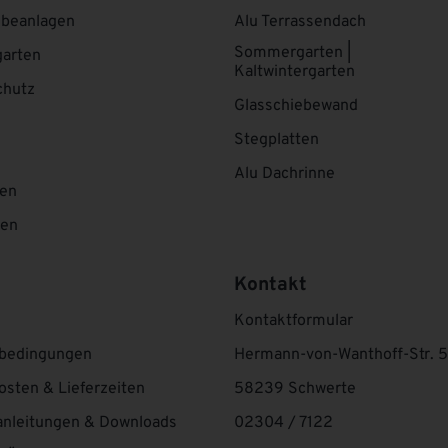
ebeanlagen
Alu Terrassendach
Sommergarten |
arten
Kaltwintergarten
chutz
Glasschiebewand
Stegplatten
Alu Dachrinne
ten
ten
Kontakt
Kontaktformular
bedingungen
Hermann-von-Wanthoff-Str. 5
osten & Lieferzeiten
58239 Schwerte
nleitungen & Downloads
02304 / 7122