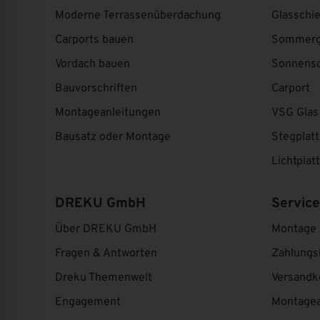
Moderne Terrassenüberdachung
Glasschi
Carports bauen
Sommerg
Vordach bauen
Sonnens
Bauvorschriften
Carport
Montageanleitungen
VSG Glas
Bausatz oder Montage
Stegplat
Lichtplat
DREKU GmbH
Service
Über DREKU GmbH
Montage
Fragen & Antworten
Zahlungs
Dreku Themenwelt
Versandk
Engagement
Montagea