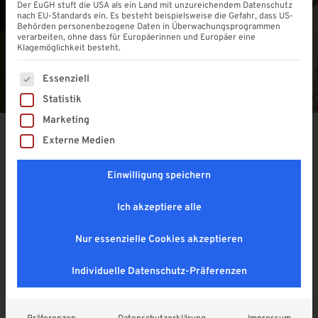
Der EuGH stuft die USA als ein Land mit unzureichendem Datenschutz
nach EU-Standards ein. Es besteht beispielsweise die Gefahr, dass US-
Behörden personenbezogene Daten in Überwachungsprogrammen
verarbeiten, ohne dass für Europäerinnen und Europäer eine
Klagemöglichkeit besteht.
Es folgt eine Liste der Service-Gruppen, für die eine Einwi
Essenziell
Statistik
Marketing
Die Eindeckung für die Terrassenüberdachung sorgt
Externe Medien
dafür, dass Ihr Außenbereich in einem neuen Licht
erstrahlt. Dabei schützt sie auch vor den Launen des
Einwilligung speichern
Wetters. In diesem Blog-Beitrag tauchen wir tief in die
Welt der Materialien und der Designs ein, die Ihre
Ich akzeptiere alle
Terrasse verwandeln können. Wir haben Ihnen wichtige
Nur essenzielle Cookies akzeptieren
Punkte zusammengetragen, die Sie bei dieser Wahl des
Materials beachten sollten, damit Ihre Eindeckung für die
Individuelle Datenschutz-Präferenzen
Terrassenüberdachung mehr als nur ein visueller
Blickfang wird.