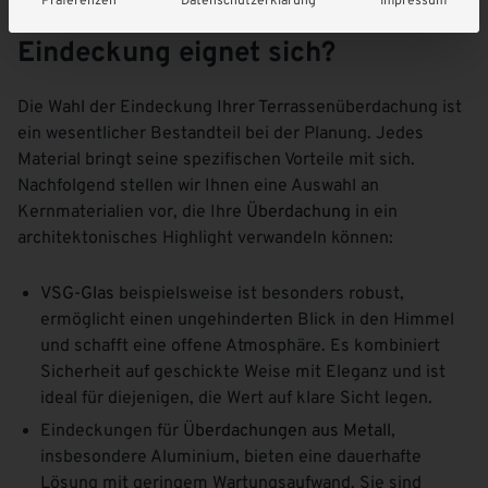
Präferenzen
Datenschutzerklärung
Impressum
Terrassenüberdachung: Welche
Eindeckung eignet sich?
Die Wahl der Eindeckung Ihrer Terrassenüberdachung ist
ein wesentlicher Bestandteil bei der Planung. Jedes
Material bringt seine spezifischen Vorteile mit sich.
Nachfolgend stellen wir Ihnen eine Auswahl an
Kernmaterialien vor, die Ihre
Überdachung
in ein
architektonisches Highlight verwandeln können:
VSG-Glas
beispielsweise ist besonders robust,
ermöglicht einen ungehinderten Blick in den Himmel
und schafft eine offene Atmosphäre. Es kombiniert
Sicherheit auf geschickte Weise mit Eleganz und ist
ideal für diejenigen, die Wert auf klare Sicht legen.
Eindeckungen für
Überdachungen aus Metall
,
insbesondere Aluminium, bieten eine dauerhafte
Lösung mit geringem Wartungsaufwand. Sie sind