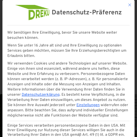
Mit d
Datenschutz-Präferenz
Wir benötigen Ihre Einwilligung, bevor Sie unsere Website weiter
besuchen können.
Wenn Sie unter 16 Jahre alt sind und Ihre Einwilligung zu optionalen
Services geben möchten, müssen Sie Ihre Erziehungsberechtigten um
ALLGEMEIN
Erlaubnis bitten.
Eindeckung für die
Wir verwenden Cookies und andere Technologien auf unserer Website.
Einige von ihnen sind essenziell, während andere uns helfen, diese
Terrassenüberdachung wählen
Website und Ihre Erfahrung zu verbessern.
Personenbezogene Daten
können verarbeitet werden (z. B. IP-Adressen), z. B. für personalisierte
Anzeigen und Inhalte oder die Messung von Anzeigen und Inhalten.
Von
Malte Krekeler
Mai 2024
0
Weitere Informationen über die Verwendung Ihrer Daten finden Sie in
unserer
Datenschutzerklärung
.
Es besteht keine Verpflichtung, in die
Verarbeitung Ihrer Daten einzuwilligen, um dieses Angebot zu nutzen.
Sie können Ihre Auswahl jederzeit unter
Einstellungen
widerrufen oder
anpassen.
Bitte beachten Sie, dass aufgrund individueller Einstellungen
möglicherweise nicht alle Funktionen der Website verfügbar sind.
Einige Services verarbeiten personenbezogene Daten in den USA. Mit
Ihrer Einwilligung zur Nutzung dieser Services willigen Sie auch in die
Verarbeitung Ihrer Daten in den USA gemäß Art. 49 (1) lit. a GDPR ein.