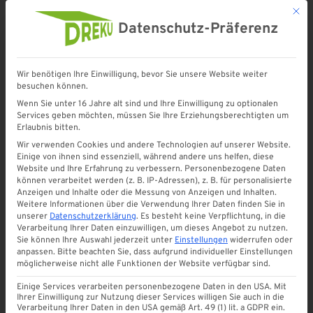
Mit d
Datenschutz-Präferenz
Wir benötigen Ihre Einwilligung, bevor Sie unsere Website weiter
besuchen können.
Wenn Sie unter 16 Jahre alt sind und Ihre Einwilligung zu optionalen
Services geben möchten, müssen Sie Ihre Erziehungsberechtigten um
REFERENZEN
Erlaubnis bitten.
Referenzen Daniel Theiss
Wir verwenden Cookies und andere Technologien auf unserer Website.
Einige von ihnen sind essenziell, während andere uns helfen, diese
Website und Ihre Erfahrung zu verbessern.
Personenbezogene Daten
Von
Webtonia
April 2018
0
können verarbeitet werden (z. B. IP-Adressen), z. B. für personalisierte
Anzeigen und Inhalte oder die Messung von Anzeigen und Inhalten.
Referenz vom Kunden
Weitere Informationen über die Verwendung Ihrer Daten finden Sie in
unserer
Datenschutzerklärung
.
Es besteht keine Verpflichtung, in die
Verarbeitung Ihrer Daten einzuwilligen, um dieses Angebot zu nutzen.
Hallo Herr Schwalm,
Sie können Ihre Auswahl jederzeit unter
Einstellungen
widerrufen oder
anpassen.
Bitte beachten Sie, dass aufgrund individueller Einstellungen
Kompliment! Perfekter Service und Beratung vor der
möglicherweise nicht alle Funktionen der Website verfügbar sind.
Vertragsabschließung, Termineinhaltung und eine
Einige Services verarbeiten personenbezogene Daten in den USA. Mit
professionelle Montage zum absolut fairen Preis.
Ihrer Einwilligung zur Nutzung dieser Services willigen Sie auch in die
Verarbeitung Ihrer Daten in den USA gemäß Art. 49 (1) lit. a GDPR ein.