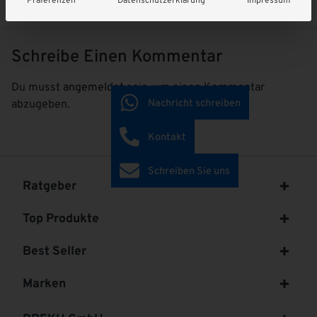
Präferenzen
Datenschutzerklärung
Impressum
April 2018
0
April 2018
0
Schreibe Einen Kommentar
Du musst
angemeldet
sein, um einen Kommentar
Nachricht schreiben
abzugeben.
Kontakt
Schreiben Sie uns
Ratgeber
Top Produkte
Best Seller
Marken