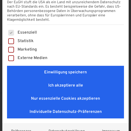
Herzlichen Dank! Hat alles wunderbar gepasst und jetzt
Der EuGH stuft die USA als ein Land mit unzureichendem Datenschutz
nach EU-Standards ein. Es besteht beispielsweise die Gefahr, dass US-
freuen wir uns auf schöne Jahre mit unseren neuen
Behörden personenbezogene Daten in Überwachungsprogrammen
Überdachung.
verarbeiten, ohne dass für Europäerinnen und Europäer eine
Klagemöglichkeit besteht.
Alles Gute!
Es folgt eine Liste der Service-Gruppen, für die eine Einwi
Essenziell
Statistik
Marketing
Vorheriger Beitrag
Nächster Beitrag
Externe Medien
Super Arbeit
Frank Schröder
Einwilligung speichern
April 2018
April 2018
Ich akzeptiere alle
Nur essenzielle Cookies akzeptieren
Das könnte Ihnen auch gefallen
Individuelle Datenschutz-Präferenzen
Rainer Schindler
Franz Klein