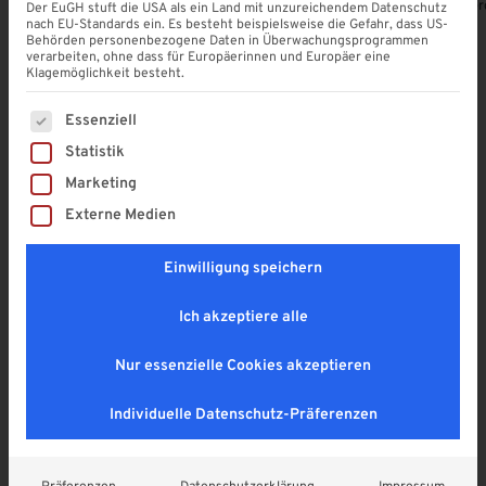
Alle Produkte ansehen
Terrassendach-Konfigurator
Terrassenübe
Der EuGH stuft die USA als ein Land mit unzureichendem Datenschutz
nach EU-Standards ein. Es besteht beispielsweise die Gefahr, dass US-
Behörden personenbezogene Daten in Überwachungsprogrammen
verarbeiten, ohne dass für Europäerinnen und Europäer eine
Klagemöglichkeit besteht.
Es folgt eine Liste der Service-Gruppen, für die eine Einwi
Unsere Produkt-Highlights
Essenziell
Statistik
Entdecken Sie die neuesten Lösungen für Ihr Zuhause
Marketing
– modern, funktional und individuell konfigurierbar.
Externe Medien
Einwilligung speichern
Ich akzeptiere alle
Nur essenzielle Cookies akzeptieren
Individuelle Datenschutz-Präferenzen
Sonnenschutz für Ihre Terrasse
Sonnenschutz für Ihre Terrasse
Beschattung & Sonnenschutz |
Beschattung & Sonnenschutz |
zwischen den Sparren |
zwischen den Sparren |