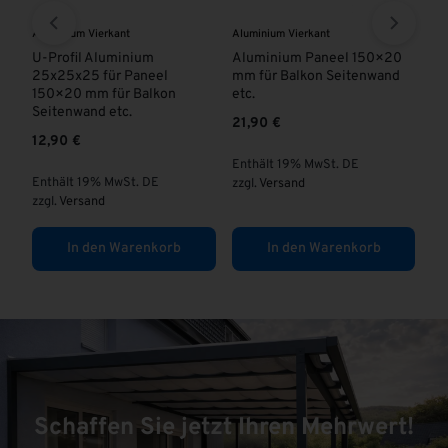
Aluminium Vierkant
Aluminium Vierkant
Pan
Tr
ISS
U-Profil Aluminium
Aluminium Paneel 150×20
25x25x25 für Paneel
mm für Balkon Seitenwand
Al
150×20 mm für Balkon
etc.
Pr
Seitenwand etc.
21,90
€
ab
12,90
€
Enthält 19% MwSt. DE
En
Enthält 19% MwSt. DE
zzgl.
Versand
zzg
zzgl.
Versand
In den Warenkorb
In den Warenkorb
Schaffen Sie jetzt Ihren Mehrwert!