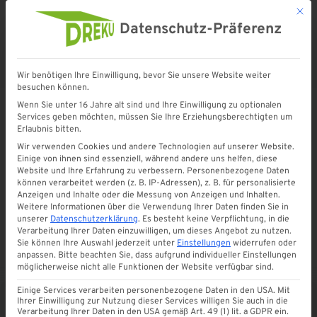
Mit d
Datenschutz-Präferenz
Wir benötigen Ihre Einwilligung, bevor Sie unsere Website weiter
Startseite
»
Shop
»
Kastenrinne (NW 68 BB grau)
besuchen können.
Wenn Sie unter 16 Jahre alt sind und Ihre Einwilligung zu optionalen
Services geben möchten, müssen Sie Ihre Erziehungsberechtigten um
Erlaubnis bitten.
Wir verwenden Cookies und andere Technologien auf unserer Website.
Einige von ihnen sind essenziell, während andere uns helfen, diese
Website und Ihre Erfahrung zu verbessern.
Personenbezogene Daten
können verarbeitet werden (z. B. IP-Adressen), z. B. für personalisierte
Anzeigen und Inhalte oder die Messung von Anzeigen und Inhalten.
Weitere Informationen über die Verwendung Ihrer Daten finden Sie in
unserer
Datenschutzerklärung
.
Es besteht keine Verpflichtung, in die
Verarbeitung Ihrer Daten einzuwilligen, um dieses Angebot zu nutzen.
Sie können Ihre Auswahl jederzeit unter
Einstellungen
widerrufen oder
anpassen.
Bitte beachten Sie, dass aufgrund individueller Einstellungen
möglicherweise nicht alle Funktionen der Website verfügbar sind.
Einige Services verarbeiten personenbezogene Daten in den USA. Mit
Ihrer Einwilligung zur Nutzung dieser Services willigen Sie auch in die
Verarbeitung Ihrer Daten in den USA gemäß Art. 49 (1) lit. a GDPR ein.