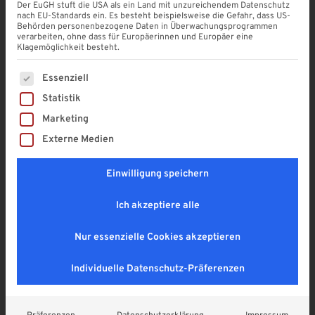
Kastenrinne (NW 68 BB grau)
Der EuGH stuft die USA als ein Land mit unzureichendem Datenschutz
nach EU-Standards ein. Es besteht beispielsweise die Gefahr, dass US-
4,9
Behörden personenbezogene Daten in Überwachungsprogrammen
verarbeiten, ohne dass für Europäerinnen und Europäer eine
ab
19,50
€
Klagemöglichkeit besteht.
Enthält 19% MwSt. DE
zzgl.
Versand
Es folgt eine Liste der Service-Gruppen, für die eine Einwi
Essenziell
Lieferzeit: vorrätig ab Lager, Paketversand
Statistik
Marketing
Kastenrinne NW 68 / 10-teilig aus UV-beständigem und schlagzähem
PVC.
Externe Medien
SOMMER RABATT! (mur am 08. & 09.08.2026
Einwilligung speichern
gültig)
Ich akzeptiere alle
Länge
*
Nur essenzielle Cookies akzeptieren
Individuelle Datenschutz-Präferenzen