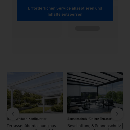
Erforderlichen Service akzeptieren und
Inhalte entsperren
Sonnenschutz für Ihre Terrasse
VSG - Glas
s
Beschattung & Sonnenschutz |
VSG Glas 8 mm | KLAR |