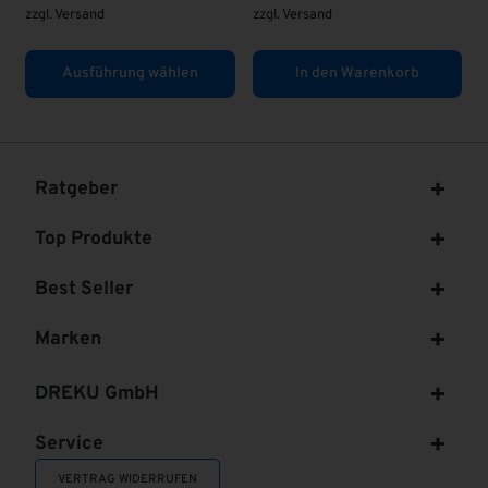
.
Versand
In den Warenkorb
In den Warenkorb
In
Ratgeber
Top Produkte
Best Seller
Marken
DREKU GmbH
Service
VERTRAG WIDERRUFEN