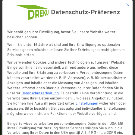
Mit d
Datenschutz-Präferenz
Wir benötigen Ihre Einwilligung, bevor Sie unsere Website weiter
Startseite
»
Shop
»
Kastenrinnen-Ablaufstutzen (NW 68 / DN 50 anthrazit)
besuchen können.
Wenn Sie unter 16 Jahre alt sind und Ihre Einwilligung zu optionalen
Services geben möchten, müssen Sie Ihre Erziehungsberechtigten um
Erlaubnis bitten.
Wir verwenden Cookies und andere Technologien auf unserer Website.
Einige von ihnen sind essenziell, während andere uns helfen, diese
Website und Ihre Erfahrung zu verbessern.
Personenbezogene Daten
können verarbeitet werden (z. B. IP-Adressen), z. B. für personalisierte
Anzeigen und Inhalte oder die Messung von Anzeigen und Inhalten.
Weitere Informationen über die Verwendung Ihrer Daten finden Sie in
unserer
Datenschutzerklärung
.
Es besteht keine Verpflichtung, in die
Verarbeitung Ihrer Daten einzuwilligen, um dieses Angebot zu nutzen.
Sie können Ihre Auswahl jederzeit unter
Einstellungen
widerrufen oder
anpassen.
Bitte beachten Sie, dass aufgrund individueller Einstellungen
möglicherweise nicht alle Funktionen der Website verfügbar sind.
Einige Services verarbeiten personenbezogene Daten in den USA. Mit
Ihrer Einwilligung zur Nutzung dieser Services willigen Sie auch in die
Verarbeitung Ihrer Daten in den USA gemäß Art. 49 (1) lit. a GDPR ein.