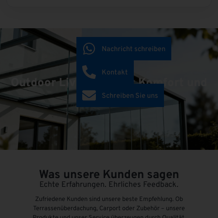
Nachricht schreiben
Kontakt
Outdoor Living schafft Komfort und
Mehrwert!
Schreiben Sie uns
Was unsere Kunden sagen
Echte Erfahrungen. Ehrliches Feedback.
Zufriedene Kunden sind unsere beste Empfehlung. Ob
Terrassenüberdachung, Carport oder Zubehör – unsere
Produkte und unser Service überzeugen durch Qualität,