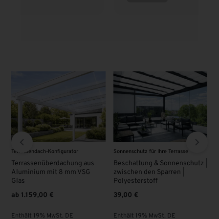
enschutz für Ihre Terrasse
VSG - Glas
VSG - Glas
chattung & Sonnenschutz |
VSG Glas 8 mm | KLAR |
VSG Gla
schen den Sparren |
Überlän
63,00
€
yesterstoff
95,00
€
,00
€
Enthält 19% MwSt. DE
Enthält 
zzgl.
Versand
hält 19% MwSt. DE
zzgl.
Vers