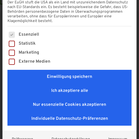
Der EuGH stuft die USA als ein Land mit unzureichendem Datenschutz
nach EU-Standards ein. Es besteht beispielsweise die Gefahr, dass US-
Behörden personenbezogene Daten in Überwachungsprogrammen
verarbeiten, ohne dass für Europäerinnen und Europäer eine
Klagemöglichkeit besteht.
Kastenrinnen-Ablaufstutzen
(NW 68 / DN 50 anthrazit)
Es folgt eine Liste der Service-Gruppen, für die eine Einwi
Essenziell
4,9
Statistik
Marketing
11,90
€
Externe Medien
Enthält 19% MwSt. DE
zzgl.
Versand
Lieferzeit: vorrätig ab Lager, Paketversand
Einwilligung speichern
Ablaufstutzen zum Kleben aus UV-beständigem und schlagzähem
Ich akzeptiere alle
PVC für Kastenrinnen NW 68 / 10-teilig auf Fallrohr DN 50.
Nur essenzielle Cookies akzeptieren
Individuelle Datenschutz-Präferenzen
In den Warenkorb
A
l