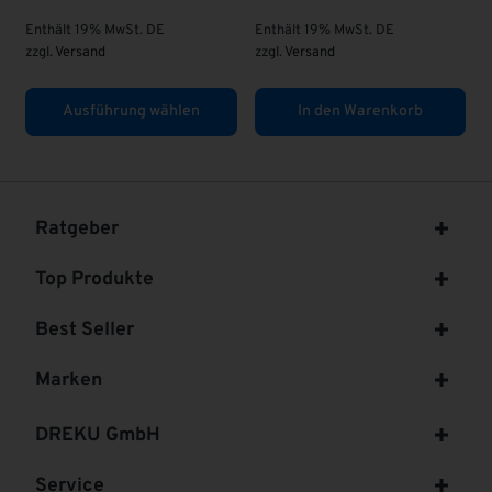
Enthält 19% MwSt. DE
zzgl.
Versand
. DE
zzgl.
Versand
arenkorb
In den Warenkorb
In den Warenk
Ratgeber
Top Produkte
Best Seller
Marken
DREKU GmbH
Service