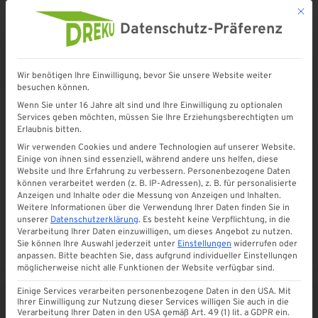
Mit d
Datenschutz-Präferenz
Wir benötigen Ihre Einwilligung, bevor Sie unsere Website weiter
Startseite
»
Shop
»
Rohrmuffe zum Stecken (DN 50 braun)
besuchen können.
Wenn Sie unter 16 Jahre alt sind und Ihre Einwilligung zu optionalen
Services geben möchten, müssen Sie Ihre Erziehungsberechtigten um
Erlaubnis bitten.
Wir verwenden Cookies und andere Technologien auf unserer Website.
Einige von ihnen sind essenziell, während andere uns helfen, diese
Website und Ihre Erfahrung zu verbessern.
Personenbezogene Daten
können verarbeitet werden (z. B. IP-Adressen), z. B. für personalisierte
Anzeigen und Inhalte oder die Messung von Anzeigen und Inhalten.
Weitere Informationen über die Verwendung Ihrer Daten finden Sie in
unserer
Datenschutzerklärung
.
Es besteht keine Verpflichtung, in die
Verarbeitung Ihrer Daten einzuwilligen, um dieses Angebot zu nutzen.
Sie können Ihre Auswahl jederzeit unter
Einstellungen
widerrufen oder
anpassen.
Bitte beachten Sie, dass aufgrund individueller Einstellungen
möglicherweise nicht alle Funktionen der Website verfügbar sind.
Einige Services verarbeiten personenbezogene Daten in den USA. Mit
Ihrer Einwilligung zur Nutzung dieser Services willigen Sie auch in die
Verarbeitung Ihrer Daten in den USA gemäß Art. 49 (1) lit. a GDPR ein.