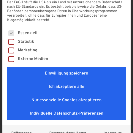
Rohrmuffe zum Stecken (DN 50
Der EuGH stuft die USA als ein Land mit unzureichendem Datenschutz
braun)
nach EU-Standards ein. Es besteht beispielsweise die Gefahr, dass US-
Behörden personenbezogene Daten in Überwachungsprogrammen
verarbeiten, ohne dass für Europäerinnen und Europäer eine
4,9
Klagemöglichkeit besteht.
7,80
€
Es folgt eine Liste der Service-Gruppen, für die eine Einwi
Essenziell
Enthält 19% MwSt. DE
zzgl.
Versand
Statistik
Lieferzeit: vorrätig ab Lager, Paketversand
Marketing
Rohrmuffe zum Stecken aus UV-beständigem und schlagzähem PVC
Externe Medien
für Regenfallrohre DN 50.
Einwilligung speichern
Ich akzeptiere alle
In den Warenkorb
A
Nur essenzielle Cookies akzeptieren
l
Sichere SSL-Verbindung
t
Individuelle Datenschutz-Präferenzen
e
r