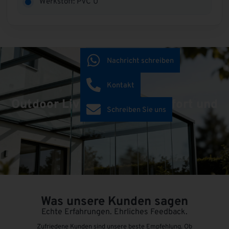
Werkstoff: PVC U
Nachricht schreiben
Kontakt
Outdoor Living schafft Komfort und
Schreiben Sie uns
Mehrwert!
Was unsere Kunden sagen
Echte Erfahrungen. Ehrliches Feedback.
Zufriedene Kunden sind unsere beste Empfehlung. Ob