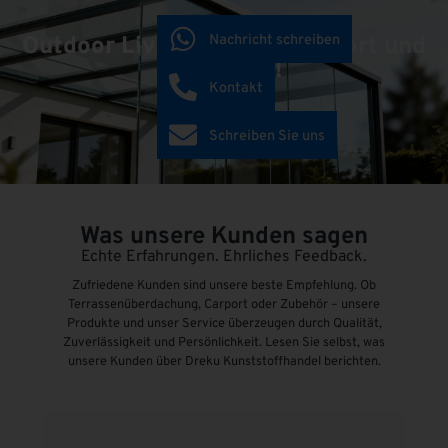
Nachricht schreiben
Outdoor Living schafft Komfort und
Mehrwert!
Kontakt
Schreiben Sie uns
Was unsere Kunden sagen
Echte Erfahrungen. Ehrliches Feedback.
Zufriedene Kunden sind unsere beste Empfehlung. Ob
Terrassenüberdachung, Carport oder Zubehör – unsere
Produkte und unser Service überzeugen durch Qualität,
Zuverlässigkeit und Persönlichkeit. Lesen Sie selbst, was
unsere Kunden über Dreku Kunststoffhandel berichten.