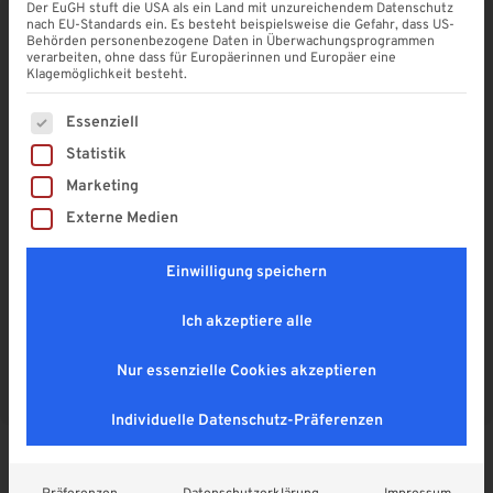
Der EuGH stuft die USA als ein Land mit unzureichendem Datenschutz
nach EU-Standards ein. Es besteht beispielsweise die Gefahr, dass US-
Behörden personenbezogene Daten in Überwachungsprogrammen
Silikon 310 ml neutral | WEISS
verarbeiten, ohne dass für Europäerinnen und Europäer eine
Klagemöglichkeit besteht.
4,9
9,90
€
Es folgt eine Liste der Service-Gruppen, für die eine Einwi
Essenziell
Enthält 19% MwSt. DE
Statistik
zzgl.
Versand
Marketing
Lieferzeit: ca. 1 - 2 Wochen
Externe Medien
Einwilligung speichern
In den Warenkorb
Ich akzeptiere alle
A
l
Sichere SSL-Verbindung
Nur essenzielle Cookies akzeptieren
t
e
Individuelle Datenschutz-Präferenzen
r
n
Fragen zum Produkt?
a