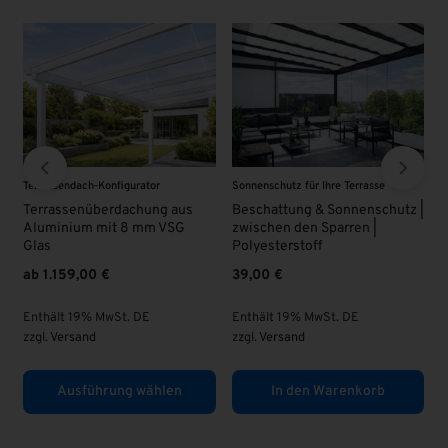
Sonnenschutz für Ihre Terrasse
VSG - Glas
VSG 
Beschattung & Sonnenschutz |
VSG Glas 8 mm | KLAR |
VSG
zwischen den Sparren |
Übe
63,00
€
Polyesterstoff
95
39,00
€
Enthält 19% MwSt. DE
Ent
zzgl.
Versand
Enthält 19% MwSt. DE
zzgl
zzgl.
Versand
In den Warenkorb
In den Warenkorb