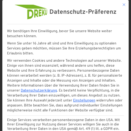
Mit d
Datenschutz-Präferenz
Wir benötigen Ihre Einwilligung, bevor Sie unsere Website weiter
Startseite
»
Shop
»
Silikon 310 ml neutral | WEISS
besuchen können.
Wenn Sie unter 16 Jahre alt sind und Ihre Einwilligung zu optionalen
Services geben möchten, müssen Sie Ihre Erziehungsberechtigten um
Erlaubnis bitten.
Wir verwenden Cookies und andere Technologien auf unserer Website.
Einige von ihnen sind essenziell, während andere uns helfen, diese
Website und Ihre Erfahrung zu verbessern.
Personenbezogene Daten
können verarbeitet werden (z. B. IP-Adressen), z. B. für personalisierte
Anzeigen und Inhalte oder die Messung von Anzeigen und Inhalten.
Weitere Informationen über die Verwendung Ihrer Daten finden Sie in
unserer
Datenschutzerklärung
.
Es besteht keine Verpflichtung, in die
Verarbeitung Ihrer Daten einzuwilligen, um dieses Angebot zu nutzen.
Sie können Ihre Auswahl jederzeit unter
Einstellungen
widerrufen oder
anpassen.
Bitte beachten Sie, dass aufgrund individueller Einstellungen
möglicherweise nicht alle Funktionen der Website verfügbar sind.
Einige Services verarbeiten personenbezogene Daten in den USA. Mit
Ihrer Einwilligung zur Nutzung dieser Services willigen Sie auch in die
Verarbeitung Ihrer Daten in den USA gemäß Art. 49 (1) lit. a GDPR ein.