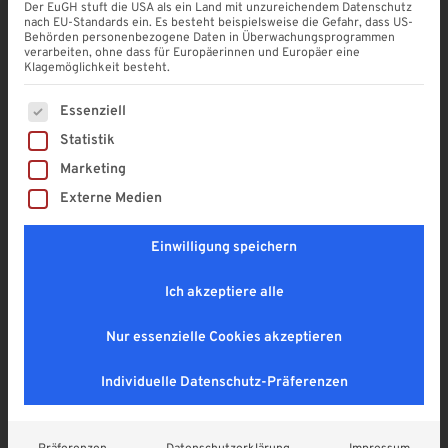
Der EuGH stuft die USA als ein Land mit unzureichendem Datenschutz
nach EU-Standards ein. Es besteht beispielsweise die Gefahr, dass US-
Behörden personenbezogene Daten in Überwachungsprogrammen
VSG Glas 10 mm | LEICHTGRAU
verarbeiten, ohne dass für Europäerinnen und Europäer eine
| Stopsol Susi
Klagemöglichkeit besteht.
Sonnenschutzglas
Es folgt eine Liste der Service-Gruppen, für die eine Einwi
Essenziell
4,9
Statistik
189,00
€
Marketing
Enthält 19% MwSt. DE
Externe Medien
zzgl.
Versand
Lieferzeit: ca. 6 - 8 Wochen
Einwilligung speichern
SOMMER RABATT! (mur am 08. & 09.08.2026
Ich akzeptiere alle
gültig)
Nur essenzielle Cookies akzeptieren
Plattenmaße (Breite x Länge)
*
Individuelle Datenschutz-Präferenzen
gewünschter Zuschnitt bis 850 mm Breite und