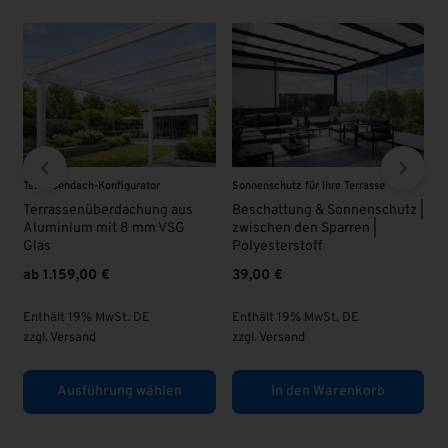
chutz für Ihre Terrasse
VSG - Glas
VSG - Glas
attung & Sonnenschutz |
VSG Glas 8 mm | KLAR |
VSG Glas 
hen den Sparren |
Überlänge
63,00
€
sterstoff
95,00
€
0
€
Enthält 19% MwSt. DE
Enthält 19
zzgl.
Versand
lt 19% MwSt. DE
zzgl.
Versan
ersand
In den Warenkorb
In den Warenkorb
In d