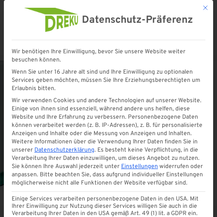
Mit d
Datenschutz-Präferenz
Wir benötigen Ihre Einwilligung, bevor Sie unsere Website weiter
Startseite
»
Shop
»
VSG Glas 10 mm | LEICHTGRAU | Stopsol Susi Sonnenschutzglas
besuchen können.
Wenn Sie unter 16 Jahre alt sind und Ihre Einwilligung zu optionalen
Services geben möchten, müssen Sie Ihre Erziehungsberechtigten um
Erlaubnis bitten.
Wir verwenden Cookies und andere Technologien auf unserer Website.
Einige von ihnen sind essenziell, während andere uns helfen, diese
Website und Ihre Erfahrung zu verbessern.
Personenbezogene Daten
können verarbeitet werden (z. B. IP-Adressen), z. B. für personalisierte
Anzeigen und Inhalte oder die Messung von Anzeigen und Inhalten.
Weitere Informationen über die Verwendung Ihrer Daten finden Sie in
unserer
Datenschutzerklärung
.
Es besteht keine Verpflichtung, in die
Verarbeitung Ihrer Daten einzuwilligen, um dieses Angebot zu nutzen.
Sie können Ihre Auswahl jederzeit unter
Einstellungen
widerrufen oder
anpassen.
Bitte beachten Sie, dass aufgrund individueller Einstellungen
möglicherweise nicht alle Funktionen der Website verfügbar sind.
Einige Services verarbeiten personenbezogene Daten in den USA. Mit
Ihrer Einwilligung zur Nutzung dieser Services willigen Sie auch in die
Verarbeitung Ihrer Daten in den USA gemäß Art. 49 (1) lit. a GDPR ein.