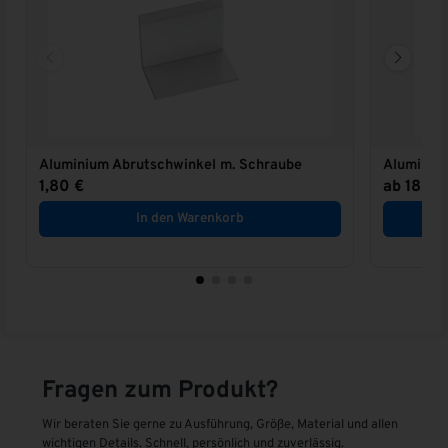
t
i
v
e
:
Aluminium Abrutschwinkel m. Schraube
Aluminiu
1,80
€
ab
18,2
In den Warenkorb
Fragen zum Produkt?
Wir beraten Sie gerne zu Ausführung, Größe, Material und allen
wichtigen Details. Schnell, persönlich und zuverlässig.