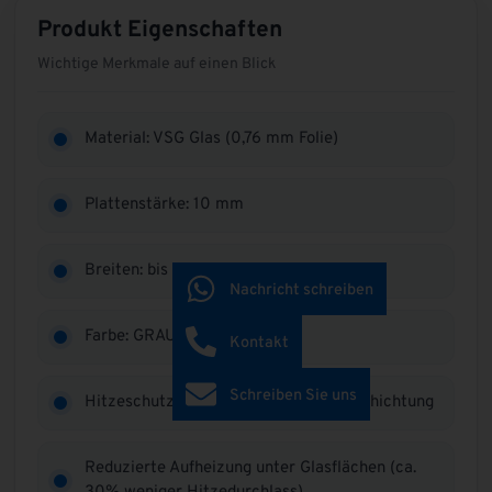
Produkt Eigenschaften
Wichtige Merkmale auf einen Blick
Material: VSG Glas (0,76 mm Folie)
Plattenstärke: 10 mm
Breiten: bis 850 mm
Nachricht schreiben
Farbe: GRAU
Kontakt
Schreiben Sie uns
Hitzeschutz durch reflektierende Beschichtung
Reduzierte Aufheizung unter Glasflächen (ca.