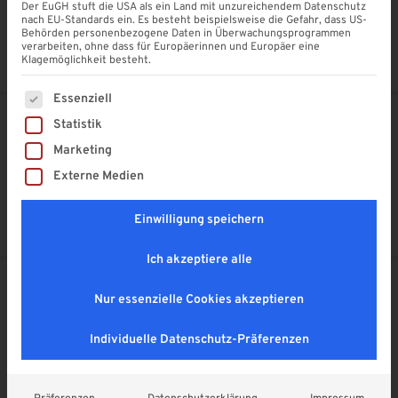
Der EuGH stuft die USA als ein Land mit unzureichendem Datenschutz
nach EU-Standards ein. Es besteht beispielsweise die Gefahr, dass US-
Behörden personenbezogene Daten in Überwachungsprogrammen
Liebe Grüße aus Castrop-Rauxel
verarbeiten, ohne dass für Europäerinnen und Europäer eine
Klagemöglichkeit besteht.
Es folgt eine Liste der Service-Gruppen, für die eine Einwi
Essenziell
Statistik
Vorheriger Beitrag
Nächster Beitrag
Marketing
Dieter und Marianne
Julius Wandelt
Externe Medien
Maier
April 2018
April 2018
Einwilligung speichern
Ich akzeptiere alle
Das könnte Ihnen auch gefallen
Nur essenzielle Cookies akzeptieren
Individuelle Datenschutz-Präferenzen
Rainer Schindler
Franz Klein
April 2018
0
April 2018
0