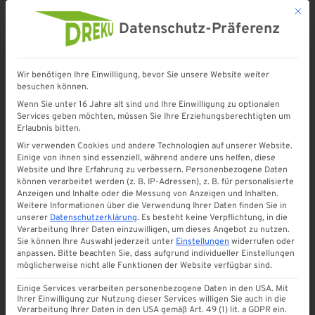
Mit d
Datenschutz-Präferenz
Wir benötigen Ihre Einwilligung, bevor Sie unsere Website weiter
besuchen können.
Wenn Sie unter 16 Jahre alt sind und Ihre Einwilligung zu optionalen
Services geben möchten, müssen Sie Ihre Erziehungsberechtigten um
REFERENZEN
Erlaubnis bitten.
Ursula Sieger
Wir verwenden Cookies und andere Technologien auf unserer Website.
Einige von ihnen sind essenziell, während andere uns helfen, diese
Website und Ihre Erfahrung zu verbessern.
Personenbezogene Daten
Von
Webtonia
April 2018
0
können verarbeitet werden (z. B. IP-Adressen), z. B. für personalisierte
Anzeigen und Inhalte oder die Messung von Anzeigen und Inhalten.
Sehr geehrter Herr Schwalm,
Weitere Informationen über die Verwendung Ihrer Daten finden Sie in
unserer
Datenschutzerklärung
.
Es besteht keine Verpflichtung, in die
Verarbeitung Ihrer Daten einzuwilligen, um dieses Angebot zu nutzen.
Ich war mit Ihrer Beratung und der 3 netten Arbeitern
Sie können Ihre Auswahl jederzeit unter
Einstellungen
widerrufen oder
recht zufrieden.
anpassen.
Bitte beachten Sie, dass aufgrund individueller Einstellungen
möglicherweise nicht alle Funktionen der Website verfügbar sind.
Man kann Ihre Firma nur weiter empfehlen!
Einige Services verarbeiten personenbezogene Daten in den USA. Mit
Ihrer Einwilligung zur Nutzung dieser Services willigen Sie auch in die
Verarbeitung Ihrer Daten in den USA gemäß Art. 49 (1) lit. a GDPR ein.