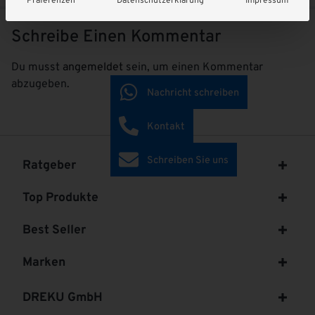
Präferenzen
Datenschutzerklärung
Impressum
Schreibe Einen Kommentar
Du musst
angemeldet
sein, um einen Kommentar
abzugeben.
Nachricht schreiben
Kontakt
Schreiben Sie uns
Ratgeber
Top Produkte
Best Seller
Marken
DREKU GmbH