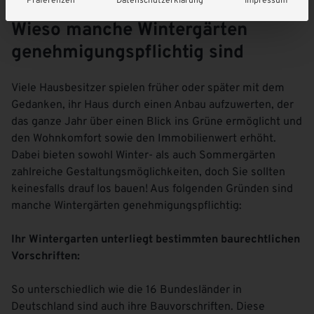
Präferenzen
Datenschutzerklärung
Impressum
Wieso manche Wintergärten
genehmigungspflichtig sind
Viele Hausbesitzer spielen früher oder später mit dem
Gedanken, ihr Haus durch einen Anbau aufzuwerten, der
das ganze Jahr über einen Blick ins Grüne ermöglicht und
den Wohnkomfort sowie den Immobilienwert erhöht.
Dabei bieten sowohl Winter- als auch Sommergärten
zahlreiche Gestaltungsmöglichkeiten, doch Sie sollten
keinesfalls drauf los bauen! Aus folgenden Gründen sind
manche Wintergärten genehmigungspflichtig:
Ihr Wintergarten unterliegt bestimmten baurechtlichen
Vorschriften:
So unterschiedlich wie die 16 Bundesländer in
Deutschland sind auch ihre Bauvorschriften. Diese