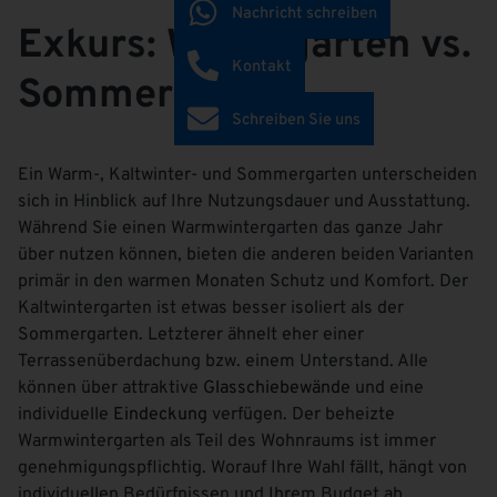
Nachricht schreiben
Exkurs: Wintergarten vs.
Kontakt
Sommergarten
Schreiben Sie uns
Ein Warm-, Kaltwinter- und Sommergarten unterscheiden
sich in Hinblick auf Ihre Nutzungsdauer und Ausstattung.
Während Sie einen Warmwintergarten das ganze Jahr
über nutzen können, bieten die anderen beiden Varianten
primär in den warmen Monaten Schutz und Komfort. Der
Kaltwintergarten ist etwas besser isoliert als der
Sommergarten. Letzterer ähnelt eher einer
Terrassenüberdachung bzw. einem Unterstand. Alle
können über attraktive
Glasschiebewände
und eine
individuelle
Eindeckung
verfügen. Der beheizte
Warmwintergarten als Teil des Wohnraums ist immer
genehmigungspflichtig. Worauf Ihre Wahl fällt, hängt von
individuellen Bedürfnissen und Ihrem Budget ab.