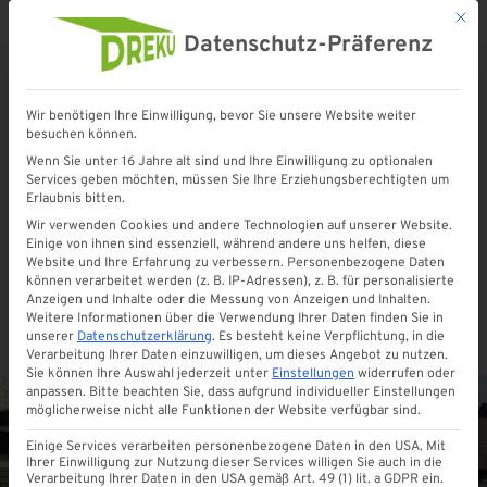
Mit d
Datenschutz-Präferenz
Wir benötigen Ihre Einwilligung, bevor Sie unsere Website weiter
besuchen können.
Wenn Sie unter 16 Jahre alt sind und Ihre Einwilligung zu optionalen
Services geben möchten, müssen Sie Ihre Erziehungsberechtigten um
ALLGEMEIN
Erlaubnis bitten.
Ist ein Wintergarten
Wir verwenden Cookies und andere Technologien auf unserer Website.
Einige von ihnen sind essenziell, während andere uns helfen, diese
genehmigungspflichtig, oder
Website und Ihre Erfahrung zu verbessern.
Personenbezogene Daten
können verarbeitet werden (z. B. IP-Adressen), z. B. für personalisierte
nicht?
Anzeigen und Inhalte oder die Messung von Anzeigen und Inhalten.
Weitere Informationen über die Verwendung Ihrer Daten finden Sie in
unserer
Datenschutzerklärung
.
Es besteht keine Verpflichtung, in die
Von
Malte Krekeler
Oktober 2024
0
Verarbeitung Ihrer Daten einzuwilligen, um dieses Angebot zu nutzen.
Sie können Ihre Auswahl jederzeit unter
Einstellungen
widerrufen oder
anpassen.
Bitte beachten Sie, dass aufgrund individueller Einstellungen
möglicherweise nicht alle Funktionen der Website verfügbar sind.
Einige Services verarbeiten personenbezogene Daten in den USA. Mit
Ihrer Einwilligung zur Nutzung dieser Services willigen Sie auch in die
Verarbeitung Ihrer Daten in den USA gemäß Art. 49 (1) lit. a GDPR ein.