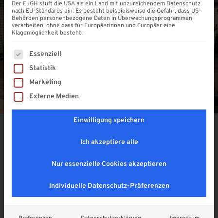
Der EuGH stuft die USA als ein Land mit unzureichendem Datenschutz
nach EU-Standards ein. Es besteht beispielsweise die Gefahr, dass US-
Behörden personenbezogene Daten in Überwachungsprogrammen
verarbeiten, ohne dass für Europäerinnen und Europäer eine
Klagemöglichkeit besteht.
Es folgt eine Liste der Service-Gruppen, für die eine Einwi
Essenziell
Statistik
Marketing
Externe Medien
Einwilligung speichern
Ein Wintergarten kann ein wunderbarer Ort sein, um das
Ich akzeptiere alle
ganze Jahr über die Natur zu genießen, ohne den
Komfort des eigenen Zuhauses zu verlassen. Bevor Sie
Nur essenzielle Cookies akzeptieren
jedoch mit dem Bau beginnen, ist es wichtig zu wissen,
dass für manche Wintergärten eine Baugenehmigung
Individuelle Datenschutz-Präferenzen
erforderlich ist. Hier erfahren Sie, wann dies der Fall ist
und was Sie tun können, um den Genehmigungsprozess
reibungslos zu gestalten.