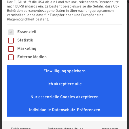
Alle Produkte ansehen
Zubehör für Paneele
Trennwandprofile
Der EuGH stuft die USA als ein Land mit unzureichendem Datenschutz
nach EU-Standards ein. Es besteht beispielsweise die Gefahr, dass US-
Behörden personenbezogene Daten in Überwachungsprogrammen
verarbeiten, ohne dass für Europäerinnen und Europäer eine
Klagemöglichkeit besteht.
Es folgt eine Liste der Service-Gruppen, für die eine Einwi
Unsere Produkt-Highlights
Essenziell
Statistik
Entdecken Sie die neuesten Lösungen für Ihr Zuhause
Marketing
– modern, funktional und individuell konfigurierbar.
Externe Medien
Einwilligung speichern
Ich akzeptiere alle
Nur essenzielle Cookies akzeptieren
Individuelle Datenschutz-Präferenzen
Aluminium Dachrinne
PVC Kleber Tube 180 g
11,90
€