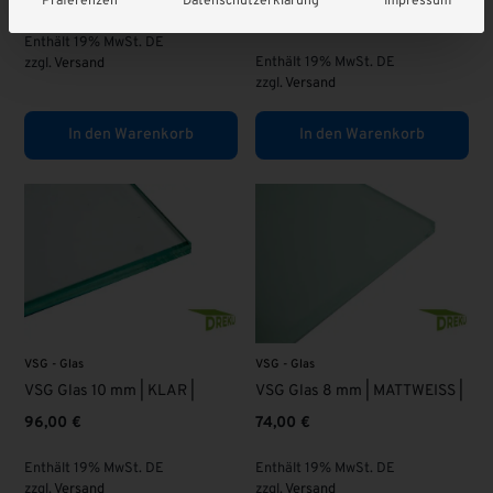
Präferenzen
Datenschutzerklärung
Impressum
95,00
€
Enthält 19% MwSt. DE
Enthält 19% MwSt. DE
zzgl.
Versand
zzgl.
Versand
In den Warenkorb
In den Warenkorb
VSG - Glas
VSG - Glas
VSG Glas 10 mm | KLAR |
VSG Glas 8 mm | MATTWEISS |
96,00
€
74,00
€
Enthält 19% MwSt. DE
Enthält 19% MwSt. DE
zzgl.
Versand
zzgl.
Versand