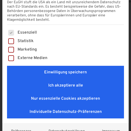
Alle Produkte ansehen
Terrassendach-Konfigurator
Terrassenübe
Der EuGH stuft die USA als ein Land mit unzureichendem Datenschutz
nach EU-Standards ein. Es besteht beispielsweise die Gefahr, dass US-
Behörden personenbezogene Daten in Überwachungsprogrammen
verarbeiten, ohne dass für Europäerinnen und Europäer eine
Klagemöglichkeit besteht.
Es folgt eine Liste der Service-Gruppen, für die eine Einwi
Unsere Produkt-Highlights
Essenziell
Statistik
Entdecken Sie die neuesten Lösungen für Ihr Zuhause
Marketing
– modern, funktional und individuell konfigurierbar.
Externe Medien
Einwilligung speichern
Ich akzeptiere alle
Nur essenzielle Cookies akzeptieren
Individuelle Datenschutz-Präferenzen
VSG - Glas
VSG - Glas
VSG Glas 8 mm | KLAR |
VSG Glas 8 mm | KLAR |
Überlänge
63,00
€