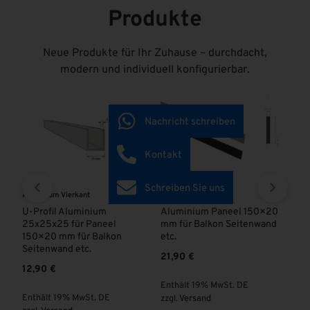
Produkte
Neue Produkte für Ihr Zuhause – durchdacht,
modern und individuell konfigurierbar.
Nachricht schreiben
Kontakt
Schreiben Sie uns
Aluminium Vierkant
Aluminium Vierkant
Al
ISS
U-Profil Aluminium
Aluminium Paneel 150×20
Al
25x25x25 für Paneel
mm für Balkon Seitenwand
Pr
150×20 mm für Balkon
etc.
ab
Seitenwand etc.
21,90
€
12,90
€
En
Enthält 19% MwSt. DE
zzg
Enthält 19% MwSt. DE
zzgl.
Versand