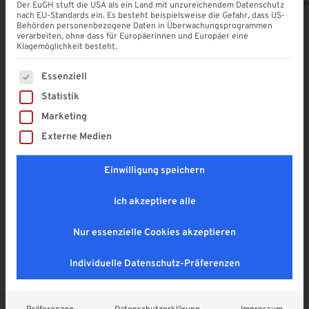
Alle Produkte ansehen
Terrassendach-Konfigurator
Terrassenübe
Der EuGH stuft die USA als ein Land mit unzureichendem Datenschutz
nach EU-Standards ein. Es besteht beispielsweise die Gefahr, dass US-
Behörden personenbezogene Daten in Überwachungsprogrammen
verarbeiten, ohne dass für Europäerinnen und Europäer eine
Klagemöglichkeit besteht.
Es folgt eine Liste der Service-Gruppen, für die eine Einwi
Unsere Produkt-Highlights
Essenziell
Statistik
Entdecken Sie die neuesten Lösungen für Ihr Zuhause
Marketing
– modern, funktional und individuell konfigurierbar.
Externe Medien
Einwilligung speichern
Ich akzeptiere alle
Nur essenzielle Cookies akzeptieren
Individuelle Datenschutz-Präferenzen
Carports
Terrassenüberdachung aus Aluminium
Carport aus Aluminium mit
Terrassenüberdachung aus
Aluminium Wellplatten
Aluminium mit Stegplatten