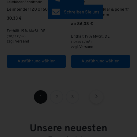
Leimbinder Schnittholz
ESG Glas
Leimbinder 120 x 160
ESG Glas 8 mm „klar & poliert“
Schreiben Sie uns
bis BREITE 800 mm
30,33
€
ab
86,08
€
Enthält 19% MwSt. DE
Enthält 19% MwSt. DE
(
30,33
€
/ m )
zzgl.
Versand
(
107,60
€
/ m² )
zzgl.
Versand
Ausführung wählen
Ausführung wählen
1
2
3
Unsere neuesten