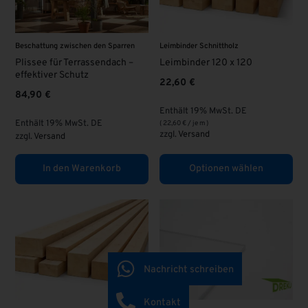
Beschattung zwischen den Sparren
Leimbinder Schnittholz
Plissee für Terrassendach –
Leimbinder 120 x 120
effektiver Schutz
22,60
€
84,90
€
Enthält 19% MwSt. DE
Enthält 19% MwSt. DE
(
22,60
€
/ je m )
zzgl.
Versand
zzgl.
Versand
In den Warenkorb
Optionen wählen
Nachricht schreiben
Kontakt