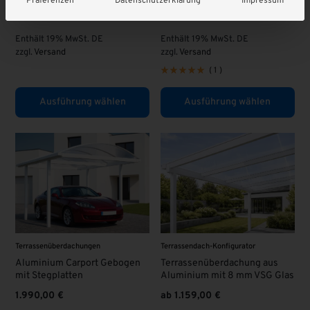
Präferenzen
Datenschutzerklärung
Impressum
1.799,00
€
ab
1.329,00
€
Enthält 19% MwSt. DE
Enthält 19% MwSt. DE
zzgl.
Versand
zzgl.
Versand
(
1
)
Ausführung wählen
Ausführung wählen
Terrassenüberdachungen
Terrassendach-Konfigurator
Aluminium Carport Gebogen
Terrassenüberdachung aus
mit Stegplatten
Aluminium mit 8 mm VSG Glas
1.990,00
€
ab
1.159,00
€