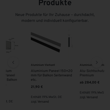
Produkte
Neue Produkte für Ihr Zuhause – durchdacht,
modern und individuell konfigurierbar.
Aluminium Elemente
Beschattung zwischen den Sparren
VSG
0
Alu-Sichtschutzzaun
Stoffmusterkarte Plissees
VS
d
Premium
inkl. Gutscheincode in Höhe
MA
von € 15,-
ab
284,00
€
10
15,00
€
Enthält 19% MwSt. DE
En
Enthält 19% MwSt. DE
zzgl.
Versand
zzg
(
10,00
€
/ St, cm )
zzgl.
Versand