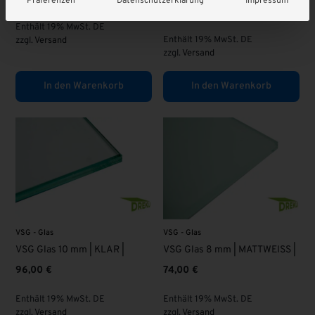
Präferenzen
Datenschutzerklärung
Impressum
95,00
€
Enthält 19% MwSt. DE
Enthält 19% MwSt. DE
zzgl.
Versand
zzgl.
Versand
In den Warenkorb
In den Warenkorb
VSG - Glas
VSG - Glas
VSG Glas 10 mm | KLAR |
VSG Glas 8 mm | MATTWEISS |
96,00
€
74,00
€
Enthält 19% MwSt. DE
Enthält 19% MwSt. DE
zzgl.
Versand
zzgl.
Versand