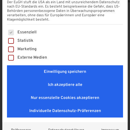
Alle Produkte ansehen
Terrassendach-Konfigurator
Terrassenübe
Der EuGH stuft die USA als ein Land mit unzureichendem Datenschutz
nach EU-Standards ein. Es besteht beispielsweise die Gefahr, dass US-
Behörden personenbezogene Daten in Überwachungsprogrammen
verarbeiten, ohne dass für Europäerinnen und Europäer eine
Klagemöglichkeit besteht.
Es folgt eine Liste der Service-Gruppen, für die eine Einwi
Unsere Produkt-Highlights
Essenziell
Statistik
Entdecken Sie die neuesten Lösungen für Ihr Zuhause
Marketing
– modern, funktional und individuell konfigurierbar.
Externe Medien
Einwilligung speichern
Ich akzeptiere alle
Nur essenzielle Cookies akzeptieren
Individuelle Datenschutz-Präferenzen
VSG - Glas
VSG - Glas
VSG Glas 8 mm | KLAR |
VSG Glas 8 mm | KLAR |
Überlänge
63,00
€