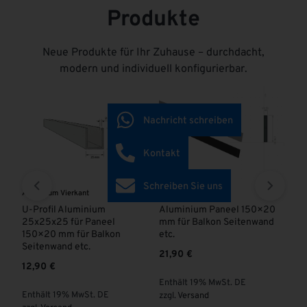
Produkte
Neue Produkte für Ihr Zuhause – durchdacht,
modern und individuell konfigurierbar.
Nachricht schreiben
Kontakt
Schreiben Sie uns
rkant
Aluminium Vierkant
Aluminium Elemente
luminium
Aluminium Paneel 150×20
Alu-Sichtschutzza
ür Paneel
mm für Balkon Seitenwand
Premium
für Balkon
etc.
ab
284,00
€
etc.
21,90
€
Enthält 19% MwSt. D
Enthält 19% MwSt. DE
zzgl.
Versand
 MwSt. DE
zzgl.
Versand