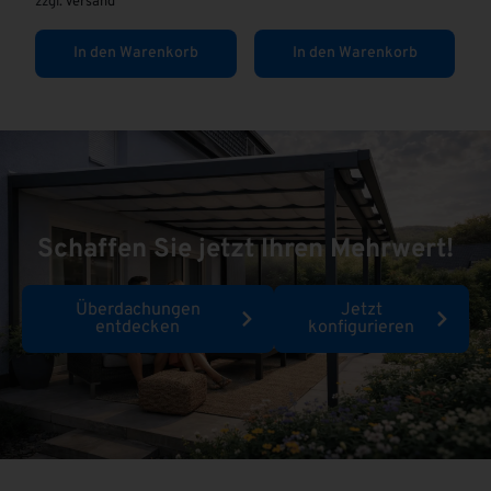
n Warenkorb
In den Warenkorb
Ausführung w
Schaffen Sie jetzt Ihren Mehrwert!
Überdachungen
Jetzt
entdecken
konfigurieren