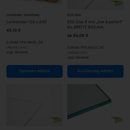
Leimbinder Schnittholz
ESG Glas
Leimbinder 120 x 240
ESG Glas 8 mm „klar & poliert“
bis BREITE 800 mm
45,10
€
ab
86,08
€
Enthält 19% MwSt. DE
Enthält 19% MwSt. DE
(
45,10
€
/ je m )
zzgl.
Versand
(
107,60
€
/ m² )
zzgl.
Versand
Optionen wählen
Ausführung wählen