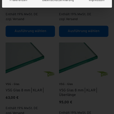
Präferenzen
Datenschutzerklärung
Impressum
1.799,00
€
1.990,00
€
Enthält 19% MwSt. DE
Enthält 19% MwSt. DE
zzgl.
Versand
zzgl.
Versand
Ausführung wählen
Ausführung wählen
VSG - Glas
VSG - Glas
VSG Glas 8 mm | KLAR |
VSG Glas 8 mm | KLAR |
Überlänge
63,00
€
95,00
€
Enthält 19% MwSt. DE
Enthält 19% MwSt. DE
zzgl.
Versand