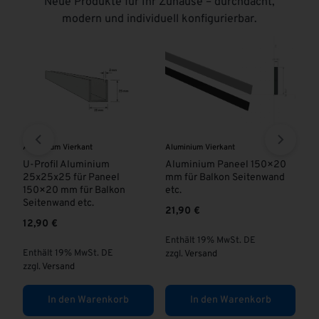
Neue Produkte für Ihr Zuhause – durchdacht,
modern und individuell konfigurierbar.
Aluminium Vierkant
Aluminium Elemente
Be
Aluminium Paneel 150×20
Alu-Sichtschutzzaun
St
mm für Balkon Seitenwand
Premium
in
etc.
vo
ab
284,00
€
21,90
€
1
Enthält 19% MwSt. DE
Enthält 19% MwSt. DE
En
zzgl.
Versand
zzgl.
Versand
(
1
zz
In den Warenkorb
Ausführung wählen