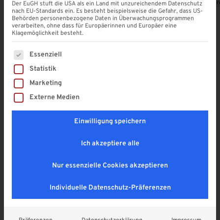
Alle Produkte ansehen
Terrassendach-Konfigurator
Terrassenübe
Der EuGH stuft die USA als ein Land mit unzureichendem Datenschutz
nach EU-Standards ein. Es besteht beispielsweise die Gefahr, dass US-
Behörden personenbezogene Daten in Überwachungsprogrammen
verarbeiten, ohne dass für Europäerinnen und Europäer eine
Klagemöglichkeit besteht.
Es folgt eine Liste der Service-Gruppen, für die eine Einwi
Unsere Produkt-Highlights
Essenziell
Statistik
Entdecken Sie die neuesten Lösungen für Ihr Zuhause
Marketing
– modern, funktional und individuell konfigurierbar.
Externe Medien
Einwilligung speichern
Ich akzeptiere alle
Nur essenzielle Cookies akzeptieren
Individuelle Datenschutz-Präferenzen
Carports
Terrassenüberdachungen
Carport aus Aluminium mit
Aluminium Carport Gebogen
Aluminium Wellplatten
mit Stegplatten