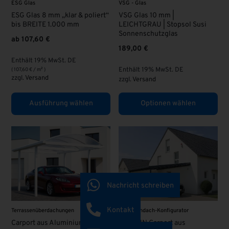
ESG Glas
VSG - Glas
ESG Glas 8 mm „klar & poliert“
VSG Glas 10 mm |
bis BREITE 1.000 mm
LEICHTGRAU | Stopsol Susi
Sonnenschutzglas
ab
107,60
€
189,00
€
Enthält 19% MwSt. DE
Enthält 19% MwSt. DE
(
107,60
€
/ m² )
zzgl.
Versand
zzgl.
Versand
Ausführung wählen
Optionen wählen
Nachricht schreiben
Kontakt
Terrassenüberdachungen
Terrassendach-Konfigurator
Carport aus Aluminium
ANLEHN Carport aus