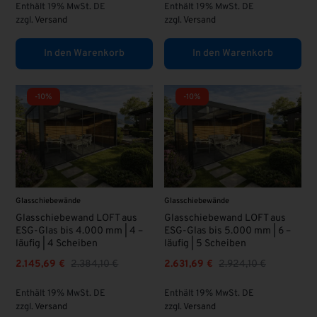
Enthält 19% MwSt. DE
Enthält 19% MwSt. DE
zzgl.
Versand
zzgl.
Versand
In den Warenkorb
In den Warenkorb
-10%
-10%
Glasschiebewände
Glasschiebewände
Glasschiebewand LOFT aus
Glasschiebewand LOFT aus
ESG-Glas bis 4.000 mm | 4 –
ESG-Glas bis 5.000 mm | 6 –
läufig | 4 Scheiben
läufig | 5 Scheiben
2.145,69
€
2.384,10
€
2.631,69
€
2.924,10
€
Enthält 19% MwSt. DE
Enthält 19% MwSt. DE
zzgl.
Versand
zzgl.
Versand