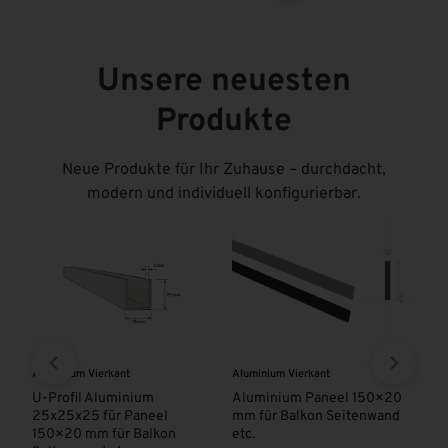
Unsere neuesten
Produkte
Neue Produkte für Ihr Zuhause – durchdacht,
modern und individuell konfigurierbar.
Aluminium Vierkant
Aluminium Vierkant
Pan
Tr
ISS
U-Profil Aluminium
Aluminium Paneel 150×20
25x25x25 für Paneel
mm für Balkon Seitenwand
Al
150×20 mm für Balkon
etc.
Pr