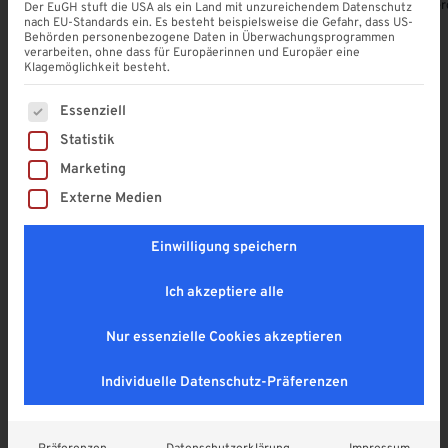
Alle Produkte ansehen
Terrassendach-Konfigurator
Terrassenübe
Der EuGH stuft die USA als ein Land mit unzureichendem Datenschutz
nach EU-Standards ein. Es besteht beispielsweise die Gefahr, dass US-
Behörden personenbezogene Daten in Überwachungsprogrammen
verarbeiten, ohne dass für Europäerinnen und Europäer eine
Klagemöglichkeit besteht.
Es folgt eine Liste der Service-Gruppen, für die eine Einwi
Unsere Produkt-Highlights
Essenziell
Statistik
Entdecken Sie die neuesten Lösungen für Ihr Zuhause
Marketing
– modern, funktional und individuell konfigurierbar.
Externe Medien
Ausverkauft
Einwilligung speichern
Ich akzeptiere alle
Nur essenzielle Cookies akzeptieren
Individuelle Datenschutz-Präferenzen
Terrassenüberdachungen
Glasschiebewand 6-läufig bis 7.000
mm Breite
LAMELLENDACH |
ELEKTRISCH | FREISTEHEND
Glasschiebewand mit ESG-