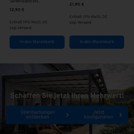
Seitenwand etc.
21,90
€
ab
12,90
€
Enthält 19% MwSt. DE
En
Enthält 19% MwSt. DE
zzgl.
Versand
zzg
zzgl.
Versand
In den Warenkorb
In den Warenkorb
Schaffen Sie jetzt Ihren Mehrwert!
Überdachungen
Jetzt
entdecken
konfigurieren