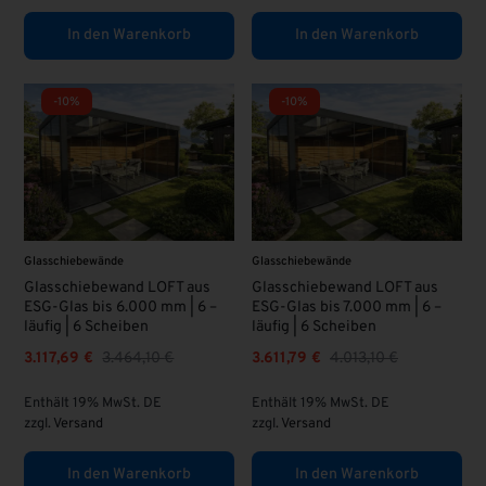
In den Warenkorb
In den Warenkorb
-10%
-10%
Glasschiebewände
Glasschiebewände
Glasschiebewand LOFT aus
Glasschiebewand LOFT aus
ESG-Glas bis 6.000 mm | 6 –
ESG-Glas bis 7.000 mm | 6 –
läufig | 6 Scheiben
läufig | 6 Scheiben
3.117,69
€
3.464,10
€
3.611,79
€
4.013,10
€
Enthält 19% MwSt. DE
Enthält 19% MwSt. DE
zzgl.
Versand
zzgl.
Versand
In den Warenkorb
In den Warenkorb